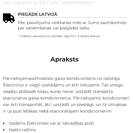
SKU: EACM-12 CL/N6 / EAN: 2000000469027
PIEGĀDE LATVIJĀ
Pēc pasūtījuma veikšanas mēs ar Jums sazināsimies
par saņemšanas vai piegādes laiku.
* Vidējais pasūtījuma izpildes ilgums 1-5 darba dienas.
Apraksts
Pārvietojamais/mobilais gaisa kondicionieris no ražotāja
Electrolux ir viegli uzstādāms un ērti lietojams. Tas sniegs
iespēju atdzesēt telpu, kurās nevar uzstādīt standarta
stacionāros gaisa kondicionierus. Pārvietojamo kondicionieri
var ērti transportēt, ātri uzstādīt un pieslēgt, un tā izmaksas
ir uz pusi lētākas nekā stacionārajam kondicionierim.
Vadāms Eletroniski vai ar tālvadības pulti
Nakts režīms