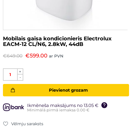
Mobilais gaisa kondicionieris Electrolux
EACM-12 CL/N6, 2.8kW, 44dB
€
599.00
€
649.00
ar PVN
+
-
Pievienot grozam
Ikmēneša maksājums no 13.05 €
Minimālā pirmā iemaksa 0.00 €
Vēlmju saraksts