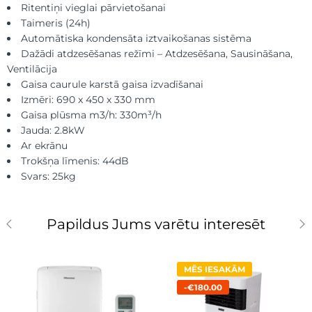
Ritentiņi vieglai pārvietošanai
Taimeris (24h)
Automātiska kondensāta iztvaikošanas sistēma
Dažādi atdzesēšanas režīmi – Atdzesēšana, Sausināšana,
Ventilācija
Gaisa caurule karstā gaisa izvadīšanai
Izmēri: 690 x 450 x 330 mm
Gaisa plūsma m3/h: 330m³/h
Jauda: 2.8kW
Ar ekrānu
Trokšņa līmenis: 44dB
Svars: 25kg
Papildus Jums varētu interesēt
MĒS IESAKĀM
-€180.00