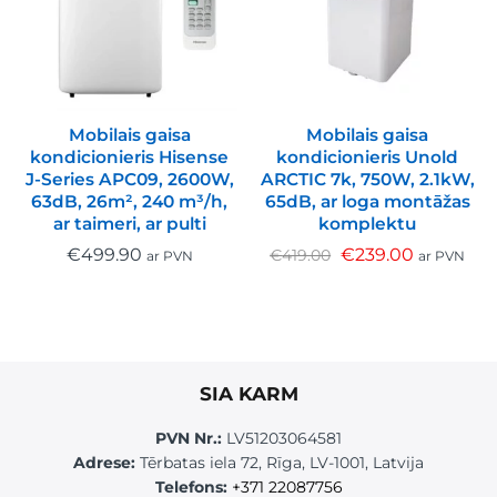
Mobilais gaisa
Mobilais gaisa
kondicionieris Hisense
kondicionieris Unold
J-Series APC09, 2600W,
ARCTIC 7k, 750W, 2.1kW,
63dB, 26m², 240 m³/h,
65dB, ar loga montāžas
ar taimeri, ar pulti
komplektu
€
499.90
€
239.00
€
419.00
ar PVN
ar PVN
SIA KARM
PVN Nr.:
LV51203064581
Adrese:
Tērbatas iela 72, Rīga, LV-1001, Latvija
Telefons:
+371 22087756