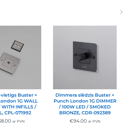
-vietīgs Buster +
Dimmera slēdzis Buster +
London 1G WALL
Punch London 1G DIMMER
 WITH INFILLS /
/ 100W LED / SMOKED
L, CPL-071992
BRONZE, CDR-092389
38.00
€
94.00
ar PVN
ar PVN