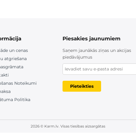
ormācija
Piesakies jaunumiem
āde un cenas
Saņem jaunākās ziņas un akcijas
piedāvājumus
u atgriešana
nasgrāmata
akti
ošanas Noteikumi
Pieteikties
aksa
ātuma Politika
2026 © Karm.lv. Visas tiesības aizsargātas