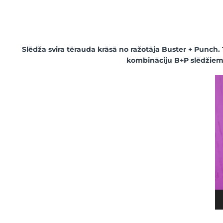
Slēdža svira tērauda krāsā no ražotāja Buster + Punch. 
kombināciju B+P slēdžiem
Vi
at