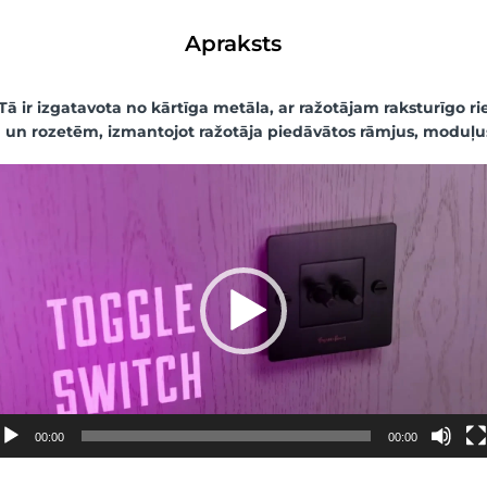
Apraksts
Tā ir izgatavota no kārtīga metāla, ar ražotājam raksturīgo r
 un rozetēm, izmantojot ražotāja piedāvātos rāmjus, moduļ
deo
skaņotājs
00:00
00:00