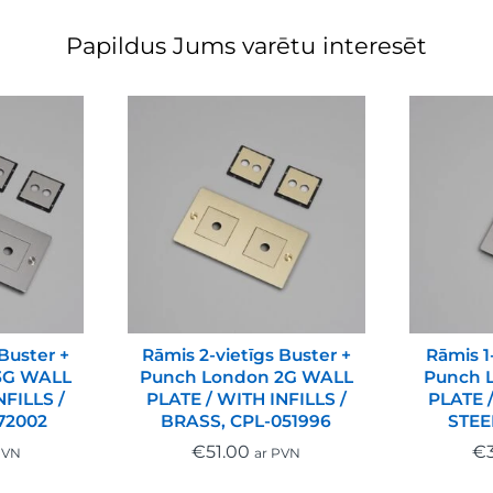
Papildus Jums varētu interesēt
Buster +
Rāmis 2-vietīgs Buster +
Rāmis 1
3G WALL
Punch London 2G WALL
Punch 
NFILLS /
PLATE / WITH INFILLS /
PLATE /
72002
BRASS, CPL-051996
STEE
€
51.00
€
PVN
ar PVN