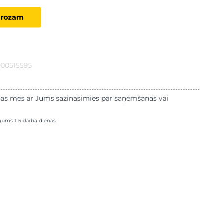
grozam
000515595
as mēs ar Jums sazināsimies par saņemšanas vai
lgums 1-5 darba dienas.