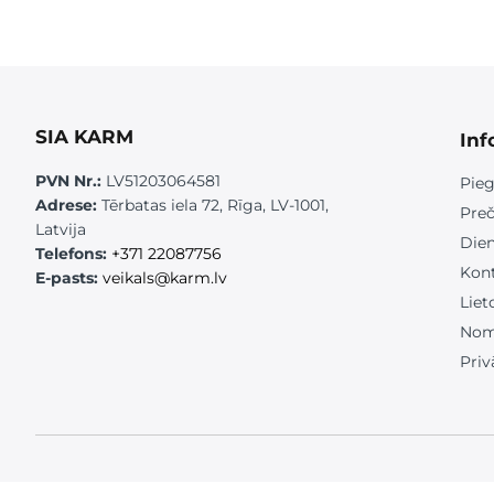
SIA KARM
Inf
PVN Nr.:
LV51203064581
Pieg
Adrese:
Tērbatas iela 72, Rīga, LV-1001,
Preč
Latvija
Die
Telefons:
+371 22087756
Kont
E-pasts:
veikals@karm.lv
Liet
Nom
Priv