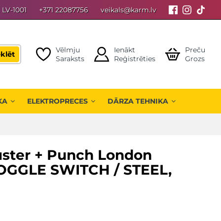
, LV-1001
+371 22087756
veikals@karm.lv
Vēlmju
Ienākt
Preču
klēt
Saraksts
Reģistrēties
Grozs
KA
ELEKTROPRECES
DĀRZA TEHNIKA
Buster + Punch London
TOGGLE SWITCH / STEEL,