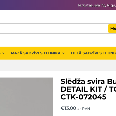
Tērbatas iela 72, Rīga
Me
S
MAZĀ SADZĪVES TEHNIKA
LIELĀ SADZĪVES TEHNI
Slēdža svira 
DETAIL KIT / 
CTK-072045
€
13.00
ar PVN