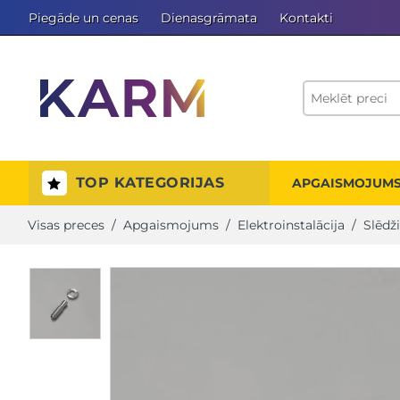
Piegāde un cenas
Dienasgrāmata
Kontakti
TOP KATEGORIJAS
APGAISMOJUM
Visas preces
/
Apgaismojums
/
Elektroinstalācija
/
Slēdži