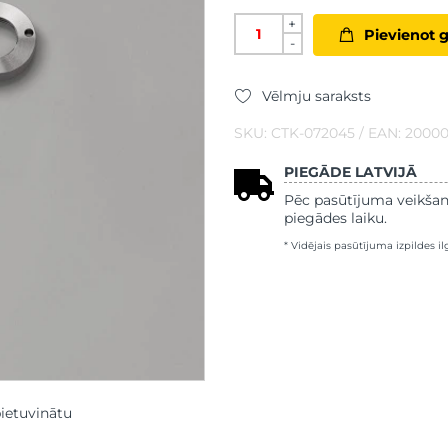
+
Pievienot 
-
Vēlmju saraksts
SKU: CTK-072045 / EAN: 2000
PIEGĀDE LATVIJĀ
Pēc pasūtījuma veikšan
piegādes laiku.
* Vidējais pasūtījuma izpildes i
pietuvinātu