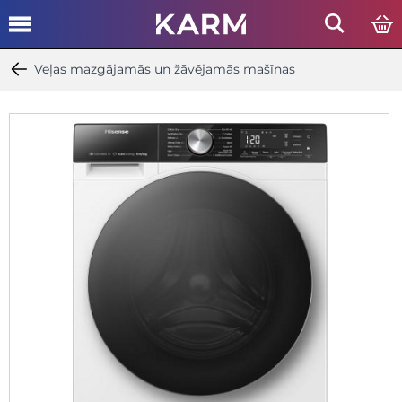
Veļas mazgājamās un žāvējamās mašīnas