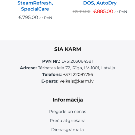
SteamRefresh,
DOS, AutoDry
SpecialCare
€
885.00
€
999.00
ar PVN
€
795.00
ar PVN
SIA KARM
PVN Nr.:
LV51203064581
Adrese:
Tērbatas iela 72, Rīga, LV-1001, Latvija
Telefons:
+371 22087756
E-pasts:
veikals@karm.lv
Informācija
Piegāde un cenas
Preču atgriešana
Dienasgrāmata