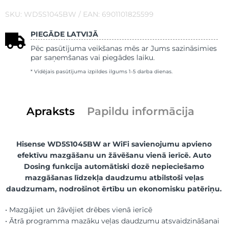
SKU: WD5S1045BW / EAN: 6901101825599
PIEGĀDE LATVIJĀ
Pēc pasūtījuma veikšanas mēs ar Jums sazināsimies
par saņemšanas vai piegādes laiku.
* Vidējais pasūtījuma izpildes ilgums 1-5 darba dienas.
Apraksts
Papildu informācija
Hisense WD5S1045BW ar WiFi savienojumu apvieno
efektīvu mazgāšanu un žāvēšanu vienā ierīcē. Auto
Dosing funkcija automātiski dozē nepieciešamo
mazgāšanas līdzekļa daudzumu atbilstoši veļas
daudzumam, nodrošinot ērtību un ekonomisku patēriņu.
• Mazgājiet un žāvējiet drēbes vienā ierīcē
• Ātrā programma mazāku veļas daudzumu atsvaidzināšanai