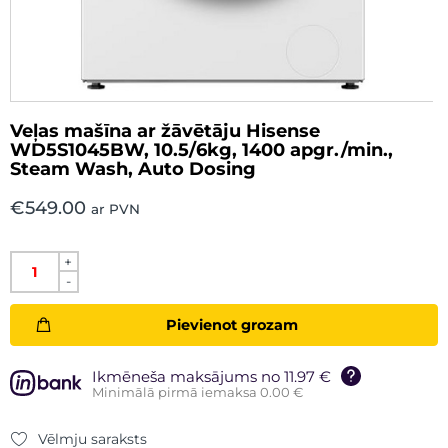
Veļas mašīna ar žāvētāju Hisense
WD5S1045BW, 10.5/6kg, 1400 apgr./min.,
Steam Wash, Auto Dosing
€
549.00
ar PVN
+
-
Pievienot grozam
Ikmēneša maksājums no 11.97 €
Minimālā pirmā iemaksa 0.00 €
Vēlmju saraksts