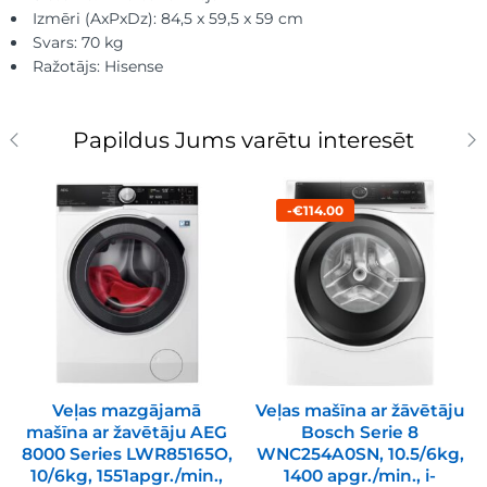
Izmēri (AxPxDz): 84,5 x 59,5 x 59 cm
Svars: 70 kg
Ražotājs: Hisense
Papildus Jums varētu interesēt
-€114.00
Veļas mazgājamā
Veļas mašīna ar žāvētāju
mašīna ar žavētāju AEG
Bosch Serie 8
8000 Series LWR85165O,
WNC254A0SN, 10.5/6kg,
10/6kg, 1551apgr./min.,
1400 apgr./min., i-