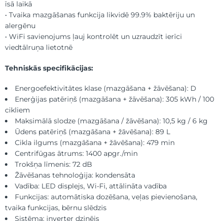
īsā laikā
• Tvaika mazgāšanas funkcija likvidē 99.9% baktēriju un
alergēnu
• WiFi savienojums ļauj kontrolēt un uzraudzīt ierīci
viedtālruņa lietotnē
Tehniskās specifikācijas:
Energoefektivitātes klase (mazgāšana + žāvēšana): D
Enerģijas patēriņš (mazgāšana + žāvēšana): 305 kWh / 100
cikliem
Maksimālā slodze (mazgāšana / žāvēšana): 10,5 kg / 6 kg
Ūdens patēriņš (mazgāšana + žāvēšana): 89 L
Cikla ilgums (mazgāšana + žāvēšana): 479 min
Centrifūgas ātrums: 1400 apgr./min
Trokšņa līmenis: 72 dB
Žāvēšanas tehnoloģija: kondensāta
Vadība: LED displejs, Wi-Fi, attālināta vadība
Funkcijas: automātiska dozēšana, veļas pievienošana,
tvaika funkcijas, bērnu slēdzis
Sistēma: inverter dzinējs