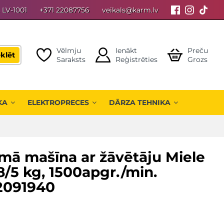
, LV-1001
+371 22087756
veikals@karm.lv
Vēlmju
Ienākt
Preču
klēt
Saraksts
Reģistrēties
Grozs
KA
ELEKTROPRECES
DĀRZA TEHNIKA
mā mašīna ar žāvētāju Miele
5 kg, 1500apgr./min.
12091940