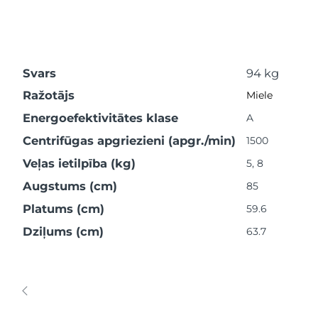
Svars
94 kg
Ražotājs
Miele
Energoefektivitātes klase
A
Centrifūgas apgriezieni (apgr./min)
1500
Veļas ietilpība (kg)
5, 8
Augstums (cm)
85
Platums (cm)
59.6
Dziļums (cm)
63.7