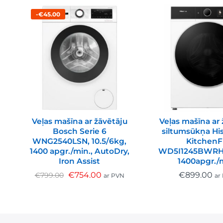
-€45.00
Veļas mašīna ar žāvētāju
Veļas mašīna ar 
Bosch Serie 6
siltumsūkņa Hi
WNG2540LSN, 10.5/6kg,
KitchenF
1400 apgr./min., AutoDry,
WD5I1245BWRH,
Iron Assist
1400apgr./
€
754.00
€
899.00
€
799.00
ar PVN
ar