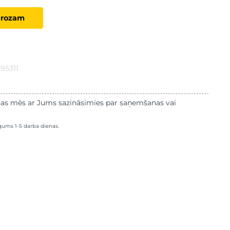
grozam
95311
as mēs ar Jums sazināsimies par saņemšanas vai
lgums 1-5 darba dienas.