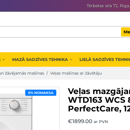
Tērbatas iela 72, Rīga
Me
S
MAZĀ SADZĪVES TEHNIKA
LIELĀ SADZĪVES TEHNI
un žāvējamās mašīnas
/
Veļas mašīnas ar žāvētāju
Veļas mazgāja
0% NOMAKSA
WTD163 WCS 8/
PerfectCare, 
€
1899.00
ar PVN