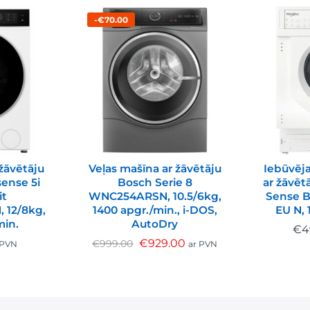
-€70.00
žāvētāju
Veļas mašīna ar žāvētāju
Iebūvēj
sense 5i
Bosch Serie 8
ar žāvēt
it
WNC254ARSN, 10.5/6kg,
Sense 
 12/8kg,
1400 apgr./min., i-DOS,
EU N, 
min.
AutoDry
€
4
€
929.00
€
999.00
 PVN
ar PVN