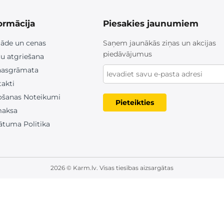
ormācija
Piesakies jaunumiem
āde un cenas
Saņem jaunākās ziņas un akcijas
piedāvājumus
u atgriešana
nasgrāmata
akti
ošanas Noteikumi
Pieteikties
aksa
ātuma Politika
2026 © Karm.lv. Visas tiesības aizsargātas