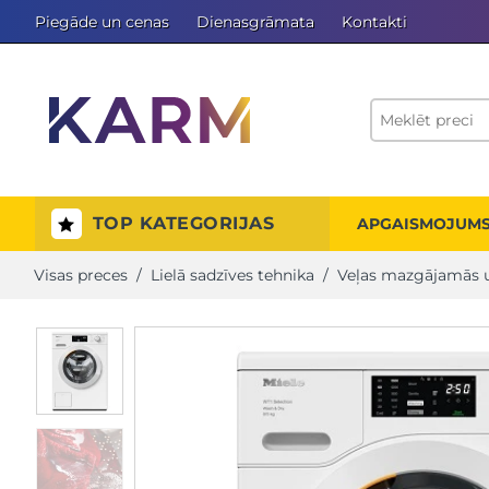
Piegāde un cenas
Dienasgrāmata
Kontakti
TOP KATEGORIJAS
APGAISMOJUM
Visas preces
/
Lielā sadzīves tehnika
/
Veļas mazgājamās 