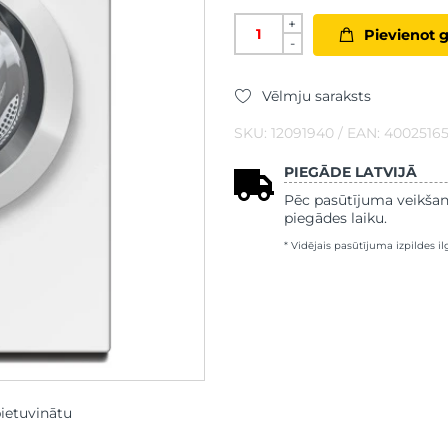
+
Pievienot 
-
Vēlmju saraksts
SKU: 12091940 / EAN: 40025165
PIEGĀDE LATVIJĀ
Pēc pasūtījuma veikšan
piegādes laiku.
* Vidējais pasūtījuma izpildes i
pietuvinātu