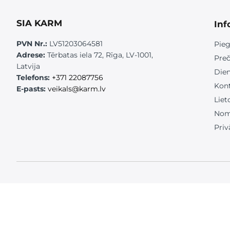
SIA KARM
Inf
PVN Nr.:
LV51203064581
Pieg
Adrese:
Tērbatas iela 72, Rīga, LV-1001,
Preč
Latvija
Die
Telefons:
+371 22087756
Kont
E-pasts:
veikals@karm.lv
Liet
Nom
Priv