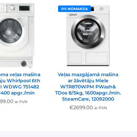
0% NOMAKSA
ama veļas mašīna
Veļas mazgājamā mašīna
āju Whirlpool 6th
ar žāvētāju Miele
BI WDWG 751482
WTR870WPM PWash&
1400 apgr./min
TDos 8/5kg, 1600apgr./min.
SteamCare, 12092000
99.00
ar PVN
€
2699.00
ar PVN