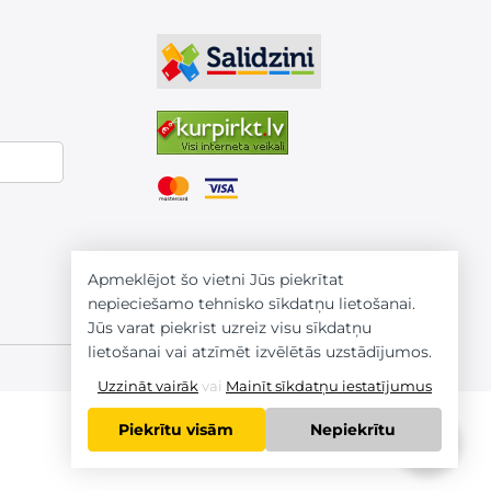
Apmeklējot šo vietni Jūs piekrītat
nepieciešamo tehnisko sīkdatņu lietošanai.
Jūs varat piekrist uzreiz visu sīkdatņu
lietošanai vai atzīmēt izvēlētās uzstādījumos.
Uzzināt vairāk
vai
Mainīt sīkdatņu iestatījumus
Piekrītu visām
Nepiekrītu