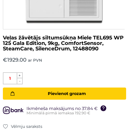
Veļas žāvētājs siltumsūkņa Miele TEL695 WP
125 Gala Edition, 9kg, ComfortSensor,
SteamCare, SilenceDrum, 12488090
€
1929.00
ar PVN
+
-
Pievienot grozam
Ikmēneša maksājums no 37.84 €
Minimālā pirmā iemaksa 192.90 €
Vēlmju saraksts