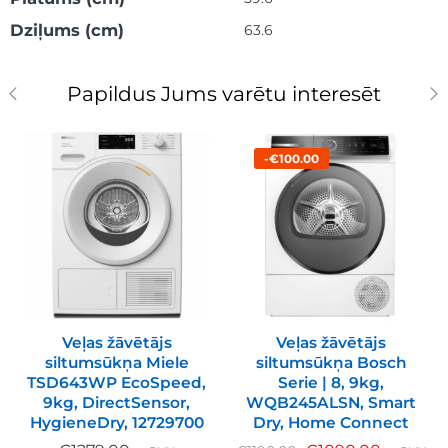
Dziļums (cm)
63.6
Papildus Jums varētu interesēt
-€100.00
Veļas žāvētājs
Veļas žāvētājs
siltumsūkņa Miele
siltumsūkņa Bosch
TSD643WP EcoSpeed,
Serie | 8, 9kg,
9kg, DirectSensor,
WQB245ALSN, Smart
HygieneDry, 12729700
Dry, Home Connect