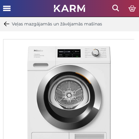
Veļas mazgājamās un žāvējamās mašīnas