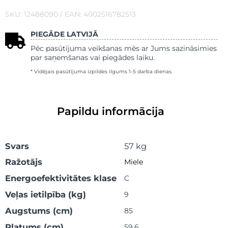
SKU: 12488090 / EAN: 4002516782513
PIEGĀDE LATVIJĀ
Pēc pasūtījuma veikšanas mēs ar Jums sazināsimies
par saņemšanas vai piegādes laiku.
* Vidējais pasūtījuma izpildes ilgums 1-5 darba dienas.
Papildu informācija
Svars
57 kg
Ražotājs
Miele
Energoefektivitātes klase
C
Veļas ietilpība (kg)
9
Augstums (cm)
85
Platums (cm)
59.6