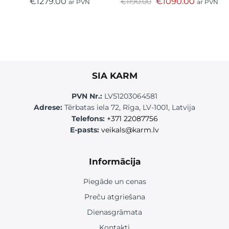
€
1279.00
€
1090.00
€
1190.00
ar PVN
ar PVN
SIA KARM
PVN Nr.:
LV51203064581
Adrese:
Tērbatas iela 72, Rīga, LV-1001, Latvija
Telefons:
+371 22087756
E-pasts:
veikals@karm.lv
Informācija
Piegāde un cenas
Preču atgriešana
Dienasgrāmata
Kontakti