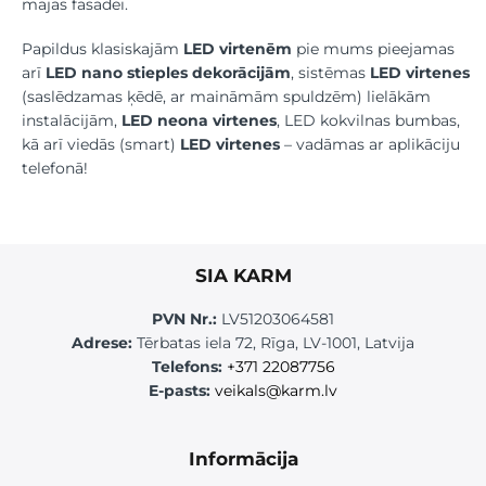
mājas fasādei.
Papildus klasiskajām
LED virtenēm
pie mums pieejamas
arī
LED nano stieples dekorācijām
, sistēmas
LED virtenes
(saslēdzamas ķēdē, ar maināmām spuldzēm) lielākām
instalācijām,
LED neona virtenes
, LED kokvilnas bumbas,
kā arī viedās (smart)
LED virtenes
– vadāmas ar aplikāciju
telefonā!
SIA KARM
PVN Nr.:
LV51203064581
Adrese:
Tērbatas iela 72, Rīga, LV-1001, Latvija
Telefons:
+371 22087756
E-pasts:
veikals@karm.lv
Informācija