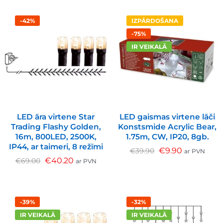
-42%
IZPĀRDOŠANA
-75%
IR VEIKALĀ
LED āra virtene Star
LED gaismas virtene lāči
Trading Flashy Golden,
Konstsmide Acrylic Bear,
16m, 800LED, 2500K,
1.75m, CW, IP20, 8gb.
IP44, ar taimeri, 8 režīmi
€
9.90
€
39.90
ar PVN
€
40.20
€
69.00
ar PVN
-39%
-32%
IR VEIKALĀ
IR VEIKALĀ