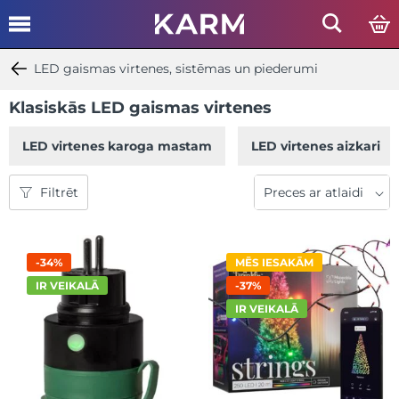
LED gaismas virtenes, sistēmas un piederumi
Klasiskās LED gaismas virtenes
LED virtenes karoga mastam
LED virtenes aizkari
Filtrēt
-34%
MĒS IESAKĀM
IR VEIKALĀ
-37%
IR VEIKALĀ