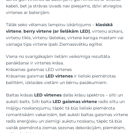
kabeli, bet ja strāvas izvads nav pieejams, dzīvi atvieglos
virtenes ar baterijām.
Tālāk seko vēlamais lampiņu izkārtojums –
klasiskā
virtene
,
berry virtene (ar lielākām LED)
, virteņu aizkars,
virteņu tīkls, virteņu lāstekas, virtene karoga mastam vai
vainaga tipa virtene īpaši Ziemassvētku eglītei.
Viena no svarīgākajām lietām veiksmīga rezultāta
panākšanai ir virtenes krāsa.
Krāsainas gaismas LED virtenes
Krāsainas gaismas
LED virtenes
ir lieliski piemērotas
ballītēm, izklaides vietām un bērnu pasākumiem.
Baltas krāsas
LED virtenes
dalās krāsu spektros – silti un
auksti balts. Silti balta
LED gaismas virtene
radīs siltu un
mājīgu noskaņojumu, tāpēc tā būs lieliski piemērota
romantiskām vakariņām, bet auksti baltas gaismas virtene
radīs enerģisku un ziemīgi aukstu noskaņu, tāpēc tā būs
vairāk piemērota ziemas sezonas dekorācijām, piemēram,