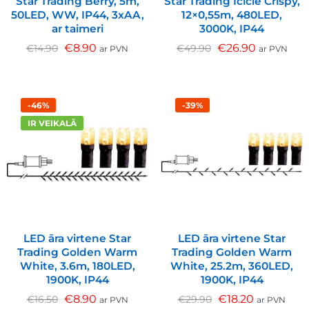
Star Trading Berry, 5m,
Star Trading Icicle Crispy,
50LED, WW, IP44, 3xAA,
12×0,55m, 480LED,
ar taimeri
3000K, IP44
€
8.90
€
26.90
€
14.90
€
49.90
ar PVN
ar PVN
-46%
-39%
IR VEIKALĀ
LED āra virtene Star
LED āra virtene Star
Trading Golden Warm
Trading Golden Warm
White, 3.6m, 180LED,
White, 25.2m, 360LED,
1900K, IP44
1900K, IP44
€
8.90
€
18.20
€
16.50
€
29.90
ar PVN
ar PVN