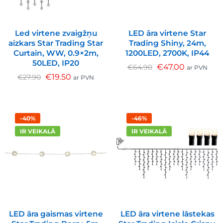
Led virtene zvaigžņu
LED āra virtene Star
aizkars Star Trading Star
Trading Shiny, 24m,
Curtain, WW, 0.9×2m,
1200LED, 2700K, IP44
50LED, IP20
€
47.00
€
64.90
ar PVN
€
19.50
€
27.90
ar PVN
-40%
-46%
IR VEIKALĀ
IR VEIKALĀ
LED āra gaismas virtene
LED āra virtene lāstekas