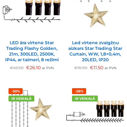
LED āra virtene Star
Led virtene zvaigžņu
Trading Flashy Golden,
aizkars Star Trading Star
21m, 300LED, 2500K,
Curtain, WW, 1,8×0,4m,
IP44, ar taimeri, 8 režīmi
20LED, IP20
€
26.10
€
11.50
€
42.50
€
16.90
ar PVN
ar PVN
-30%
-28%
IR VEIKALĀ
IR VEIKALĀ