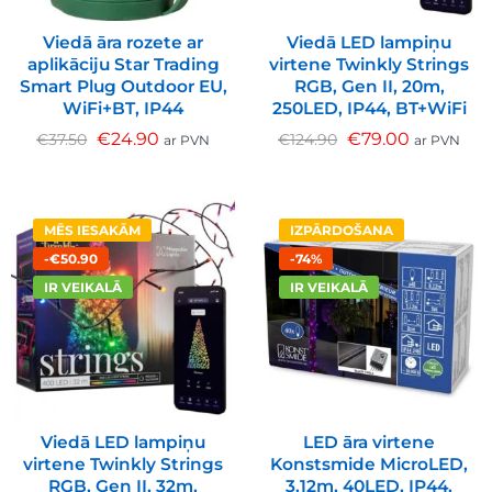
Viedā āra rozete ar
Viedā LED lampiņu
aplikāciju Star Trading
virtene Twinkly Strings
Smart Plug Outdoor EU,
RGB, Gen II, 20m,
WiFi+BT, IP44
250LED, IP44, BT+WiFi
€
24.90
€
79.00
€
37.50
€
124.90
ar PVN
ar PVN
MĒS IESAKĀM
IZPĀRDOŠANA
-€50.90
-74%
IR VEIKALĀ
IR VEIKALĀ
Viedā LED lampiņu
LED āra virtene
virtene Twinkly Strings
Konstsmide MicroLED,
RGB, Gen II, 32m,
3.12m, 40LED, IP44,