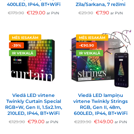
400LED, IP44, BT+WiFi
Zila/Sarkana, 7 režīmi
€
129.00
€
7.90
€
179.90
€
29.90
ar PVN
ar PVN
MĒS IESAKĀM
MĒS IESAKĀM
-39%
-€90.90
IR VEIKALĀ
IR VEIKALĀ
Viedā LED virtene
Viedā LED lampiņu
Twinkly Curtain Special
virtene Twinkly Strings
RGB+W, Gen II, 1.5x2.1m,
RGB, Gen II, 48m,
210LED, IP44, BT+WiFi
600LED, IP44, BT+WiFi
€
79.00
€
149.00
€
129.90
€
239.90
ar PVN
ar PVN