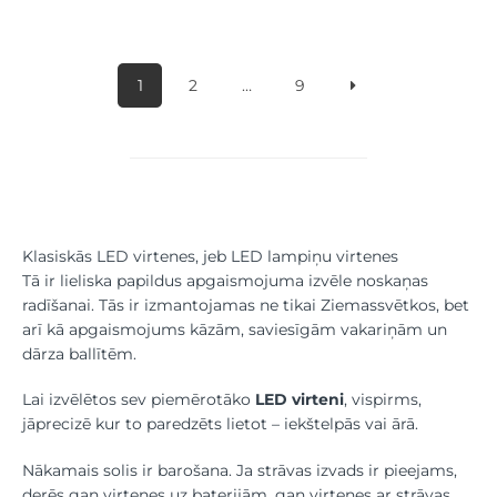
1
2
…
9
Klasiskās LED virtenes, jeb LED lampiņu virtenes
Tā ir lieliska papildus apgaismojuma izvēle noskaņas
radīšanai. Tās ir izmantojamas ne tikai Ziemassvētkos, bet
arī kā apgaismojums kāzām, saviesīgām vakariņām un
dārza ballītēm.
Lai izvēlētos sev piemērotāko
LED virteni
, vispirms,
jāprecizē kur to paredzēts lietot – iekštelpās vai ārā.
Nākamais solis ir barošana. Ja strāvas izvads ir pieejams,
derēs gan virtenes uz baterijām, gan virtenes ar strāvas