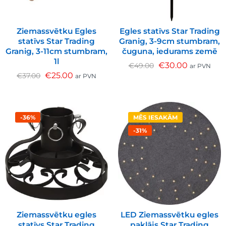
Ziemassvētku Egles
Egles statīvs Star Trading
statīvs Star Trading
Granig, 3-9cm stumbram,
Granig, 3-11cm stumbram,
čuguna, iedurams zemē
1l
€
30.00
€
49.00
ar PVN
€
25.00
€
37.00
ar PVN
-36%
MĒS IESAKĀM
-31%
Ziemassvētku egles
LED Ziemassvētku egles
statīvs Star Trading
paklājs Star Trading