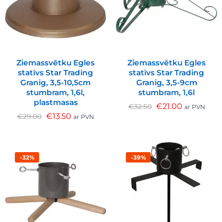
Ziemassvētku Egles
Ziemassvētku Egles
statīvs Star Trading
statīvs Star Trading
Granig, 3,5-10,5cm
Granig, 3,5-9cm
stumbram, 1,6l,
stumbram, 1,6l
plastmasas
€
21.00
€
32.50
ar PVN
€
13.50
€
29.00
ar PVN
-32%
-39%