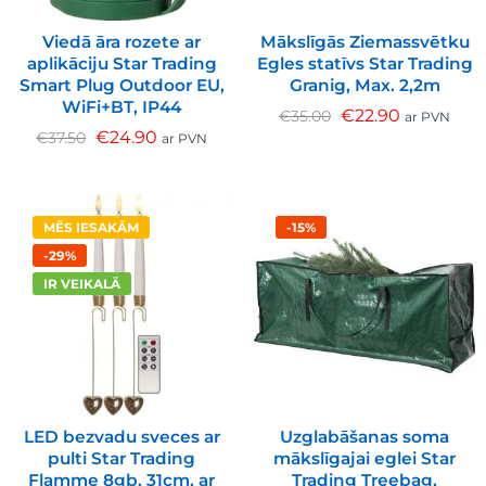
Viedā āra rozete ar
Mākslīgās Ziemassvētku
aplikāciju Star Trading
Egles statīvs Star Trading
Smart Plug Outdoor EU,
Granig, Max. 2,2m
WiFi+BT, IP44
€
22.90
€
35.00
ar PVN
€
24.90
€
37.50
ar PVN
MĒS IESAKĀM
-15%
-29%
IR VEIKALĀ
LED bezvadu sveces ar
Uzglabāšanas soma
pulti Star Trading
mākslīgajai eglei Star
Flamme 8gb. 31cm, ar
Trading Treebag,