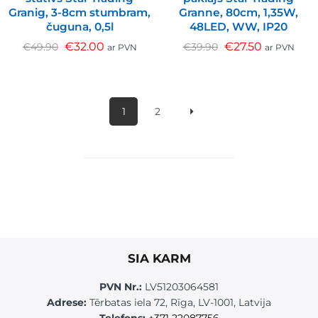
Granig, 3-8cm stumbram,
Granne, 80cm, 1,35W,
čuguna, 0,5l
48LED, WW, IP20
€
32.00
€
27.50
€
49.90
€
39.90
ar PVN
ar PVN
1
2
SIA KARM
PVN Nr.:
LV51203064581
Adrese:
Tērbatas iela 72, Rīga, LV-1001, Latvija