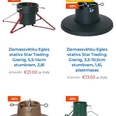
-53%
Ziemassvētku Egles
Ziemassvētku Egles
statīvs Star Trading
statīvs Star Trading
Granig, 5,5-14cm
Granig, 3,5-10,5cm
stumbram, 2,8l
stumbram, 1,6l,
plastmasas
€
21.00
€
34.00
ar PVN
€
13.50
€
29.00
ar PVN
-53%
-35%