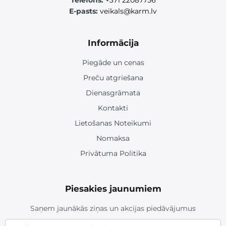
Telefons:
+371 22087756
E-pasts:
veikals@karm.lv
Informācija
Piegāde un cenas
Preču atgriešana
Dienasgrāmata
Kontakti
Lietošanas Noteikumi
Nomaksa
Privātuma Politika
Piesakies jaunumiem
Saņem jaunākās ziņas un akcijas piedāvājumus