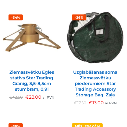
-34%
-26%
Ziemassvētku Egles
Uzglabāšanas soma
statīvs Star Trading
Ziemassvētku
Granig, 3,5-8,5cm
piederumiem Star
stumbram, 0,9l
Trading Accessory
Storage Bag, Zaļa
€
28.00
€
42.50
ar PVN
€
13.00
€
17.50
ar PVN
-38%
MĒS IESAKĀM