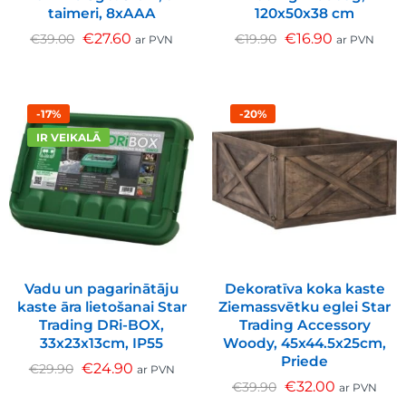
taimeri, 8xAAA
120x50x38 cm
€
27.60
€
16.90
€
39.00
€
19.90
ar PVN
ar PVN
-17%
-20%
IR VEIKALĀ
Vadu un pagarinātāju
Dekoratīva koka kaste
kaste āra lietošanai Star
Ziemassvētku eglei Star
Trading DRi-BOX,
Trading Accessory
33x23x13cm, IP55
Woody, 45x44.5x25cm,
Priede
€
24.90
€
29.90
ar PVN
€
32.00
€
39.90
ar PVN