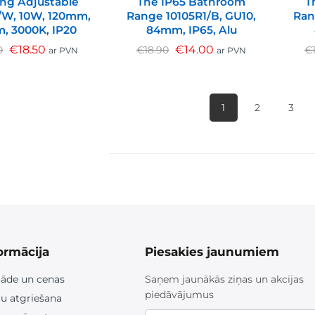
ing Adjustable
The IP65 Bathroom
T
/W, 10W, 120mm,
Range 10105R1/B, GU10,
Ran
m, 3000K, IP20
84mm, IP65, Alu
€
18.50
€
14.00
0
€
18.90
€
ar PVN
ar PVN
1
2
3
ormācija
Piesakies jaunumiem
āde un cenas
Saņem jaunākās ziņas un akcijas
piedāvājumus
u atgriešana