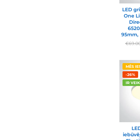
LED gr
One Li
Dire
6520
95mm, D
€
69.0
MĒS I
-26%
IR VEI
LED
iebūvē