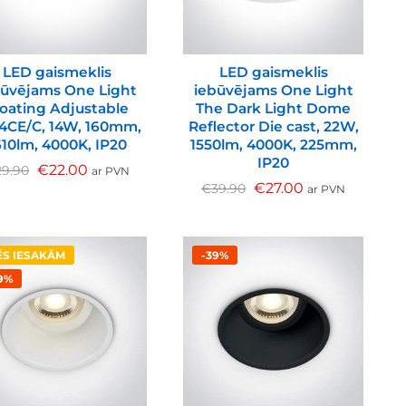
LED gaismeklis
LED gaismeklis
būvējams One Light
iebūvējams One Light
loating Adjustable
The Dark Light Dome
14CE/C, 14W, 160mm,
Reflector Die cast, 22W,
610lm, 4000K, IP20
1550lm, 4000K, 225mm,
IP20
€
22.00
29.90
ar PVN
€
27.00
€
39.90
ar PVN
S IESAKĀM
-39%
9%