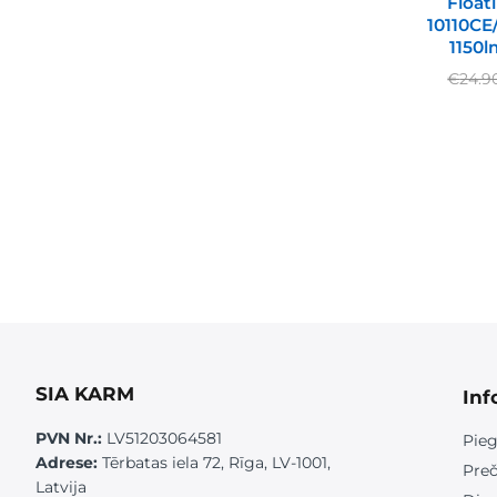
Float
10110CE
1150l
€
24.9
SIA KARM
Inf
PVN Nr.:
LV51203064581
Pieg
Adrese:
Tērbatas iela 72, Rīga, LV-1001,
Preč
Latvija