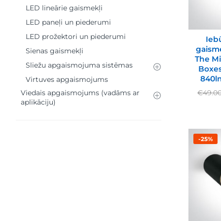
LED lineārie gaismekļi
LED paneļi un piederumi
LED prožektori un piederumi
Ieb
gaisme
Sienas gaismekļi
The Mi
Sliežu apgaismojuma sistēmas
Boxes
840lm
Virtuves apgaismojums
Viedais apgaismojums (vadāms ar
€
49.0
aplikāciju)
-25%