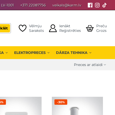
, LV-1001
+371 22087756
veikals@karm.lv
Vēlmju
Ienākt
Preču
klēt
Saraksts
Reģistrēties
Grozs
KA
ELEKTROPRECES
DĀRZA TEHNIKA
5%
-30%