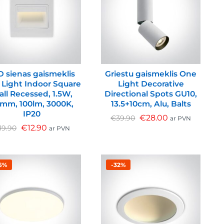
D sienas gaismeklis
Griestu gaismeklis One
Light Indoor Square
Light Decorative
ll Recessed, 1.5W,
Directional Spots GU10,
mm, 100lm, 3000K,
13.5+10cm, Alu, Balts
IP20
€
28.00
€
39.90
ar PVN
€
12.90
19.90
ar PVN
6%
-32%