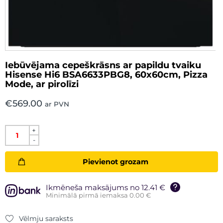
Iebūvējama cepeškrāsns ar papildu tvaiku
Hisense Hi6 BSA6633PBG8, 60x60cm, Pizza
Mode, ar pirolīzi
€
569.00
ar PVN
+
-
Pievienot grozam
Ikmēneša maksājums no 12.41 €
Minimālā pirmā iemaksa 0.00 €
Vēlmju saraksts