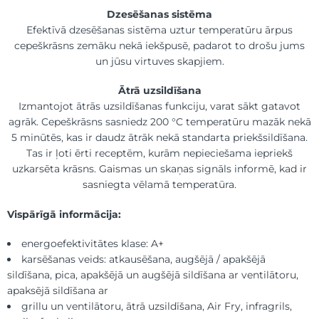
Dzesēšanas sistēma
Efektīvā dzesēšanas sistēma uztur temperatūru ārpus
cepeškrāsns zemāku nekā iekšpusē, padarot to drošu jums
un jūsu virtuves skapjiem.
Ātrā uzsildīšana
Izmantojot ātrās uzsildīšanas funkciju, varat sākt gatavot
agrāk. Cepeškrāsns sasniedz 200 °C temperatūru mazāk nekā
5 minūtēs, kas ir daudz ātrāk nekā standarta priekšsildīšana.
Tas ir ļoti ērti receptēm, kurām nepieciešama iepriekš
uzkarsēta krāsns. Gaismas un skaņas signāls informē, kad ir
sasniegta vēlamā temperatūra.
Vispārīgā informācija:
energoefektivitātes klase: A+
karsēšanas veids: atkausēšana, augšējā / apakšējā
sildīšana, pica, apakšējā un augšējā sildīšana ar ventilātoru,
apaksējā sildīšana ar
grillu un ventilātoru, ātrā uzsildīšana, Air Fry, infragrils,