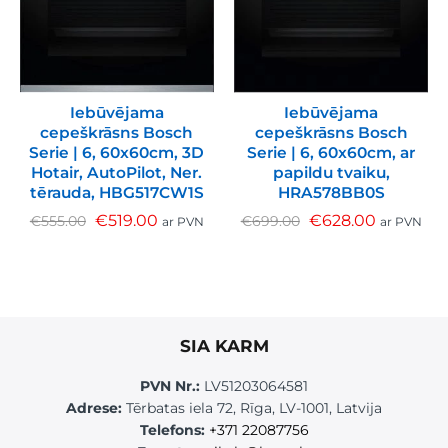
Iebūvējama
Iebūvējama
cepeškrāsns Bosch
cepeškrāsns Bosch
Serie | 6, 60x60cm, 3D
Serie | 6, 60x60cm, ar
Hotair, AutoPilot, Ner.
papildu tvaiku,
tērauda, HBG517CW1S
HRA578BB0S
€
519.00
€
628.00
€
555.00
€
699.00
ar PVN
ar PVN
SIA KARM
PVN Nr.:
LV51203064581
Adrese:
Tērbatas iela 72, Rīga, LV-1001, Latvija
Telefons:
+371 22087756