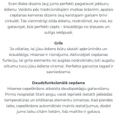
Even Bake dizains ļauj jums perfekti pagatavot jebkuru
ēdienu. Veidots pēc tradicionālajām malkas krāsnīm, apaļais
cepšanas kameras dizains ļauj karstajam gaisam brīvi
cirkulēt. Tas vienmērīgi silda ēdienu, nodrošinot, ka viss, ko
gatavojat, būs perfekti cepts – kraukšķīgs no ārpuses un
sulīgs iekšpusē.
Grils
Ja vēlaties, lai jūsu ēdiens būtu skaisti apbrūnināts un
kraukšķīgs, Hisense ir risinājums. Aktivizējiet cepšanas
funkciju, lai grila elements no augšas nodrošinātu ļoti augstu
siltumu tuvu jūsu ēdiena virsmai. Perfekta garoziņa tagad ir
sasniedzama.
Daudzfunkcionālā cepšana
Hisense cepeškrāsns atbalsta daudzpakāpju gatavošanu.
Pirms nospiežat Start pogu, varat iepriekš iestatīt jebkādas
temperatūras un sildīšanas elementu izmaiņas. Kad pienāks
laiks, cepeškrāsns automātiski mainīs iestatījumus, dodot
jums laiku citām lietām, līdz maltīte ir gatava.