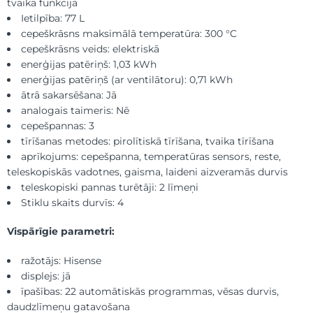
tvaika funkcija
Ietilpība: 77 L
cepeškrāsns maksimālā temperatūra: 300 °C
cepeškrāsns veids: elektriskā
enerģijas patēriņš: 1,03 kWh
enerģijas patēriņš (ar ventilātoru): 0,71 kWh
ātrā sakarsēšana: Jā
analogais taimeris: Nē
cepešpannas: 3
tīrīšanas metodes: pirolītiskā tīrīšana, tvaika tīrīšana
aprīkojums: cepešpanna, temperatūras sensors, reste,
teleskopiskās vadotnes, gaisma, laideni aizveramās durvis
teleskopiski pannas turētāji: 2 līmeņi
Stiklu skaits durvīs: 4
Vispārīgie parametri:
ražotājs: Hisense
displejs: jā
īpašības: 22 automātiskās programmas, vēsas durvis,
daudzlīmeņu gatavošana