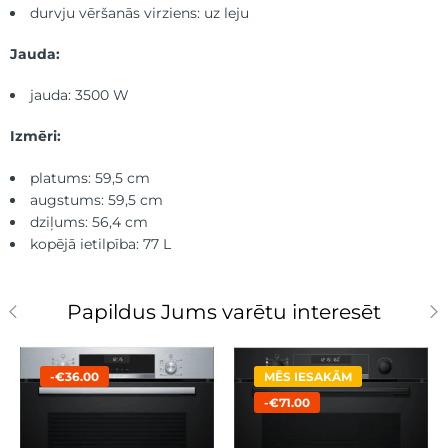
durvju vēršanās virziens: uz leju
Jauda:
jauda: 3500 W
Izmēri:
platums: 59,5 cm
augstums: 59,5 cm
dziļums: 56,4 cm
kopējā ietilpība: 77 L
Papildus Jums varētu interesēt
-€36.00
MĒS IESAKĀM
-€71.00