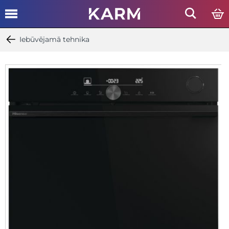
Iebūvējamā tehnika