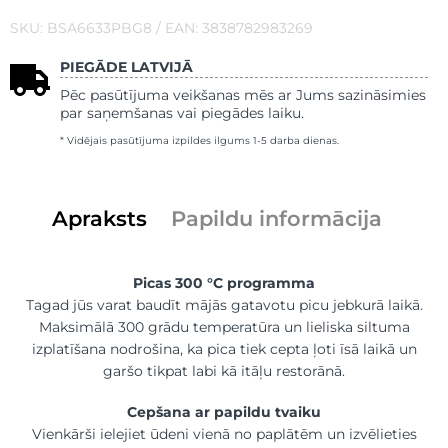
SKU: BSA6633PBG8 / EAN: 3838782983269
PIEGĀDE LATVIJĀ
Pēc pasūtījuma veikšanas mēs ar Jums sazināsimies
par saņemšanas vai piegādes laiku.
* Vidējais pasūtījuma izpildes ilgums 1-5 darba dienas.
Apraksts
Papildu informācija
Picas 300 °C programma
Tagad jūs varat baudīt mājās gatavotu picu jebkurā laikā.
Maksimālā 300 grādu temperatūra un lieliska siltuma
izplatīšana nodrošina, ka pica tiek cepta ļoti īsā laikā un
garšo tikpat labi kā itāļu restorānā.
Cepšana ar papildu tvaiku
Vienkārši ielejiet ūdeni vienā no paplātēm un izvēlieties