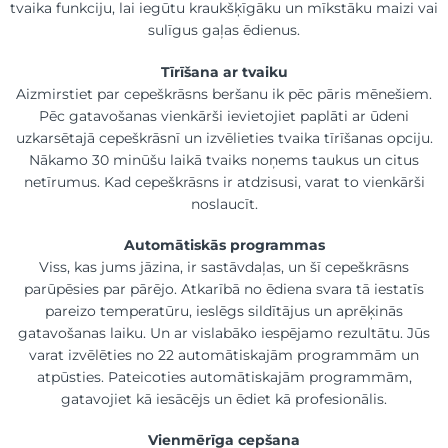
tvaika funkciju, lai iegūtu kraukšķīgāku un mīkstāku maizi vai
sulīgus gaļas ēdienus.
Tīrīšana ar tvaiku
Aizmirstiet par cepeškrāsns beršanu ik pēc pāris mēnešiem.
Pēc gatavošanas vienkārši ievietojiet paplāti ar ūdeni
uzkarsētajā cepeškrāsnī un izvēlieties tvaika tīrīšanas opciju.
Nākamo 30 minūšu laikā tvaiks noņems taukus un citus
netīrumus. Kad cepeškrāsns ir atdzisusi, varat to vienkārši
noslaucīt.
Automātiskās programmas
Viss, kas jums jāzina, ir sastāvdaļas, un šī cepeškrāsns
parūpēsies par pārējo. Atkarībā no ēdiena svara tā iestatīs
pareizo temperatūru, ieslēgs sildītājus un aprēķinās
gatavošanas laiku. Un ar vislabāko iespējamo rezultātu. Jūs
varat izvēlēties no 22 automātiskajām programmām un
atpūsties. Pateicoties automātiskajām programmām,
gatavojiet kā iesācējs un ēdiet kā profesionālis.
Vienmērīga cepšana