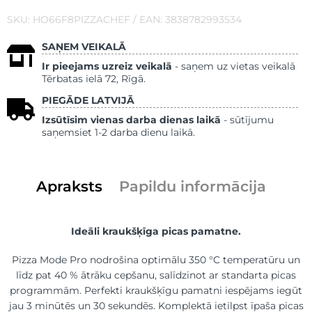
SKU: HO66F8PIZZACHEF / EAN: 3838782993534
SAŅEM VEIKALĀ
Ir pieejams uzreiz veikalā
- saņem uz vietas veikalā
Tērbatas ielā 72, Rīgā.
PIEGĀDE LATVIJĀ
Izsūtīsim vienas darba dienas laikā
- sūtījumu
saņemsiet 1-2 darba dienu laikā.
Apraksts
Papildu informācija
Ideāli kraukšķīga picas pamatne.
Pizza Mode Pro nodrošina optimālu 350 °C temperatūru un
līdz pat 40 % ātrāku cepšanu, salīdzinot ar standarta picas
programmām. Perfekti kraukšķīgu pamatni iespējams iegūt
jau 3 minūtēs un 30 sekundēs. Komplektā ietilpst īpaša picas