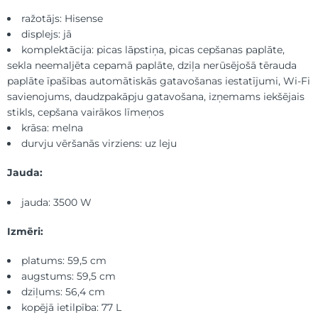
ražotājs: Hisense
displejs: jā
komplektācija: picas lāpstiņa, picas cepšanas paplāte,
sekla neemaljēta cepamā paplāte, dziļa nerūsējošā tērauda
paplāte īpašības automātiskās gatavošanas iestatījumi, Wi-Fi
savienojums, daudzpakāpju gatavošana, izņemams iekšējais
stikls, cepšana vairākos līmeņos
krāsa: melna
durvju vēršanās virziens: uz leju
Jauda:
jauda: 3500 W
Izmēri:
platums: 59,5 cm
augstums: 59,5 cm
dziļums: 56,4 cm
kopējā ietilpība: 77 L