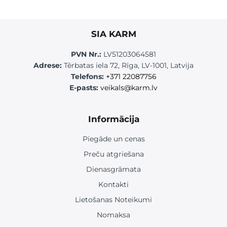
SIA KARM
PVN Nr.:
LV51203064581
Adrese:
Tērbatas iela 72, Rīga, LV-1001, Latvija
Telefons:
+371 22087756
E-pasts:
veikals@karm.lv
Informācija
Piegāde un cenas
Preču atgriešana
Dienasgrāmata
Kontakti
Lietošanas Noteikumi
Nomaksa