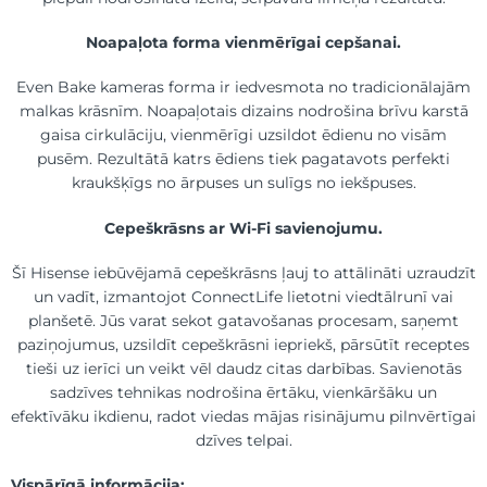
Noapaļota forma vienmērīgai cepšanai.
Even Bake kameras forma ir iedvesmota no tradicionālajām
malkas krāsnīm. Noapaļotais dizains nodrošina brīvu karstā
gaisa cirkulāciju, vienmērīgi uzsildot ēdienu no visām
pusēm. Rezultātā katrs ēdiens tiek pagatavots perfekti
kraukšķīgs no ārpuses un sulīgs no iekšpuses.
Cepeškrāsns ar Wi-Fi savienojumu.
Šī Hisense iebūvējamā cepeškrāsns ļauj to attālināti uzraudzīt
un vadīt, izmantojot ConnectLife lietotni viedtālrunī vai
planšetē. Jūs varat sekot gatavošanas procesam, saņemt
paziņojumus, uzsildīt cepeškrāsni iepriekš, pārsūtīt receptes
tieši uz ierīci un veikt vēl daudz citas darbības. Savienotās
sadzīves tehnikas nodrošina ērtāku, vienkāršāku un
efektīvāku ikdienu, radot viedas mājas risinājumu pilnvērtīgai
dzīves telpai.
Vispārīgā informācija: