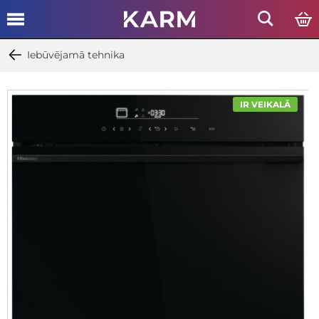
Iebūvējamā tehnika
IR VEIKALĀ