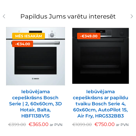
Papildus Jums varētu interesēt
MĒS IESAKĀM
-€349.00
-€34.00
Iebūvējama
Iebūvējama
cepeškrāsns Bosch
cepeškrāsns ar papildu
Serie | 2, 60x60cm, 3D
tvaiku Bosch Serie 4,
Hotair, Balta,
60x60cm, AutoPilot 15,
HBF113BV1S
Air Fry, HRG532BB3
€
365.00
€
750.00
€
399.00
€
1099.00
ar PVN
ar PVN