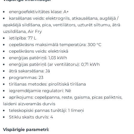
energoefektivitātes klase: A+
karsēšanas veids: elektrogrils, atkausēšana, augšējā /
apakšējā sildīšana, pica, ventilātors, uzturēt siltumu, ātrā
uzsildīšana, Air Fry
ietilpība: 77 L
cepeškrāsns maksimālā temperatūra: 300 °C
cepeškrāsns veids: elektriskā
enerģijas patēriņš: 1,03 kWh
enerģijas patēriņš (ar ventilātoru): 0,71 kWh
ātrā sakarsēšana: Jā
programmas: 23
tīrīšanas metodes: pirolītiskā tīrīšana
iegremdējamie regulatori: Nē
aprīkojums: cepešpanna, reste, gaisma, picas paliktnis,
laideni aizveramās durvis
teleskopiski pannas turētāji: 1 līmeņi
Stiklu skaits durvīs: 4
Vispārīgie parametri: