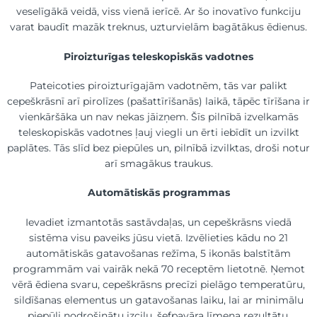
veselīgākā veidā, viss vienā ierīcē. Ar šo inovatīvo funkciju
varat baudīt mazāk trek­nus, uzturvielām bagātākus ēdienus.
Piroizturīgas teleskopiskās vadotnes
Pateicoties piroizturīgajām vadotnēm, tās var palikt
cepeškrāsnī arī piro­līzes (pašattīrīšanās) laikā, tāpēc tīrīšana ir
vienkāršāka un nav nekas jāizņem. Šīs pilnībā izvelkamās
teleskopiskās vadotnes ļauj viegli un ērti iebīdīt un izvilkt
paplātes. Tās slīd bez piepūles un, pilnībā izvilktas, droši notur
arī smagākus traukus.
Automātiskās programmas
Ievadiet izmantotās sastāvdaļas, un cepeškrāsns viedā
sistēma visu paveiks jūsu vietā. Izvēlieties kādu no 21
automātiskās gatavošanas režīma, 5 ikonās balstītām
programmām vai vairāk nekā 70 receptēm lietotnē. Ņemot
vērā ēdiena svaru, cepeškrāsns precīzi pielāgo temperatūru,
sildīšanas elementus un gatavošanas laiku, lai ar minimālu
piepūli nodrošinātu izcilu, šefpavāra līmeņa rezultātu.