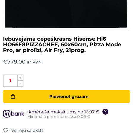
Iebūvējama cepeškrāsns Hisense Hi6
HO66F8PIZZACHEF, 60x60cm, Pizza Mode
Pro, ar pirolīzi, Air Fry, 21prog.
€
779.00
ar PVN
+
-
Pievienot grozam
Ikmēneša maksājums no 16.97 €
Minimālā pirmā iemaksa 0.00 €
Vēlmju saraksts