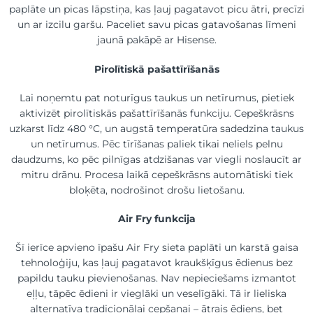
paplāte un picas lāpstiņa, kas ļauj pagatavot picu ātri, precīzi
un ar izcilu garšu. Paceliet savu picas gatavošanas līmeni
jaunā pakāpē ar Hisense.
Piro­lītiskā pašattīrīšanās
Lai noņemtu pat noturīgus taukus un netīrumus, pietiek
aktivizēt piro­lītiskās pašattīrīšanās funkciju. Cepeškrāsns
uzkarst līdz 480 °C, un augstā temperatūra sadedzina taukus
un netīrumus. Pēc tīrīšanas paliek tikai neliels pelnu
daudzums, ko pēc pilnīgas atdzišanas var viegli noslaucīt ar
mitru drānu. Procesa laikā cepeškrāsns automātiski tiek
bloķēta, nodrošinot drošu lietošanu.
Air Fry funkcija
Šī ierīce apvieno īpašu Air Fry sieta paplāti un karstā gaisa
tehnoloģiju, kas ļauj pagatavot kraukšķīgus ēdienus bez
papildu tauku pievienošanas. Nav nepieciešams izmantot
eļļu, tāpēc ēdieni ir vieglāki un veselīgāki. Tā ir lieliska
alternatīva tradicionālai cepšanai – ātrais ēdiens, bet