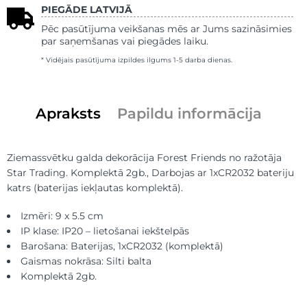
PIEGĀDE LATVIJĀ
Pēc pasūtījuma veikšanas mēs ar Jums sazināsimies
par saņemšanas vai piegādes laiku.
* Vidējais pasūtījuma izpildes ilgums 1-5 darba dienas.
Apraksts
Papildu informācija
Ziemassvētku galda dekorācija Forest Friends no ražotāja
Star Trading. Komplektā 2gb., Darbojas ar 1xCR2032 bateriju
katrs (baterijas iekļautas komplektā).
Izmēri: 9 x 5.5 cm
IP klase: IP20 – lietošanai iekštelpās
Barošana: Baterijas, 1xCR2032 (komplektā)
Gaismas nokrāsa: Silti balta
Komplektā 2gb.