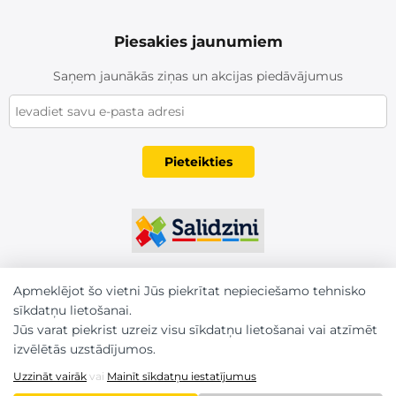
Piesakies jaunumiem
Saņem jaunākās ziņas un akcijas piedāvājumus
Pieteikties
Apmeklējot šo vietni Jūs piekrītat nepieciešamo tehnisko
sīkdatņu lietošanai.
Jūs varat piekrist uzreiz visu sīkdatņu lietošanai vai atzīmēt
izvēlētās uzstādījumos.
Uzzināt vairāk
vai
Mainīt sīkdatņu iestatījumus