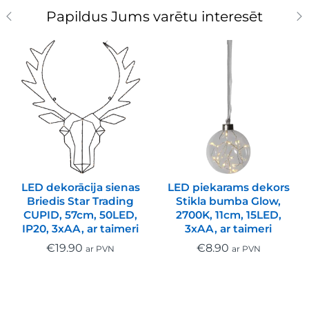
Papildus Jums varētu interesēt
LED dekorācija sienas
LED piekarams dekors
Briedis Star Trading
Stikla bumba Glow,
CUPID, 57cm, 50LED,
2700K, 11cm, 15LED,
IP20, 3xAA, ar taimeri
3xAA, ar taimeri
€
19.90
€
8.90
ar PVN
ar PVN