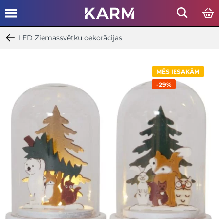
LED Ziemassvētku dekorācijas
MĒS IESAKĀM
-29%