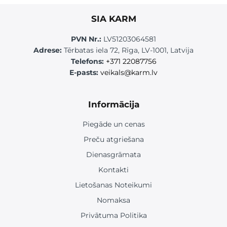
SIA KARM
PVN Nr.:
LV51203064581
Adrese:
Tērbatas iela 72, Rīga, LV-1001, Latvija
Telefons:
+371 22087756
E-pasts:
veikals@karm.lv
Informācija
Piegāde un cenas
Preču atgriešana
Dienasgrāmata
Kontakti
Lietošanas Noteikumi
Nomaksa
Privātuma Politika