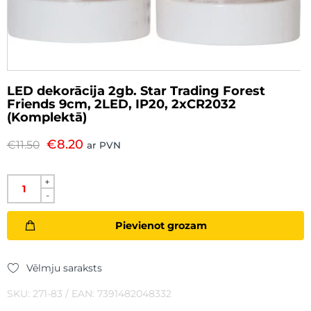
LED dekorācija 2gb. Star Trading Forest
Friends 9cm, 2LED, IP20, 2xCR2032
(Komplektā)
€
8.20
€
11.50
ar PVN
+
-
Pievienot grozam
Vēlmju saraksts
SKU: 271-83 / EAN: 7391482048332