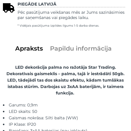
PIEGĀDE LATVIJĀ
Pēc pasūtījuma veikšanas mēs ar Jums sazināsimies
par saņemšanas vai piegādes laiku.
* Vidējais pasūtījuma izpildes ilgums 1-5 darba dienas.
Apraksts
Papildu informācija
LED dekorācija palma no ražotāja Star Trading.
Dekoratīvais gaismeklis – palma, tajā ir iestrādāti 50gb.
LED, tādejādi tas dos skaistu efektu, kādam tumšākas
istabas stūrim. Darbojas uz 3xAA baterijām, ir taimera
funkcija.
Garums: 0,9m
LED skaits: 50
Gaismas nokrāsa: Silti balta (WW)
IP Klase: IP20
Barošana: 3xAA baterijas (nav iekļauts)