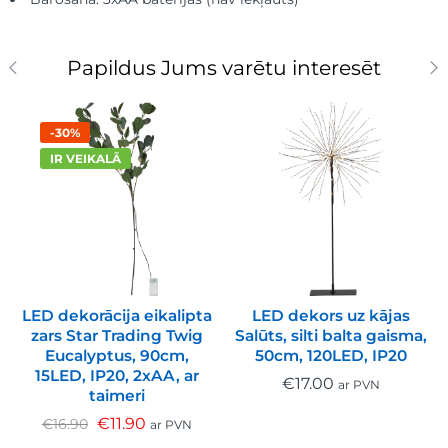
Papildus Jums varētu interesēt
-30%
IR VEIKALĀ
LED dekorācija eikalipta
LED dekors uz kājas
zars Star Trading Twig
Salūts, silti balta gaisma,
Eucalyptus, 90cm,
50cm, 120LED, IP20
15LED, IP20, 2xAA, ar
€
17.00
ar PVN
taimeri
€
11.90
€
16.90
ar PVN