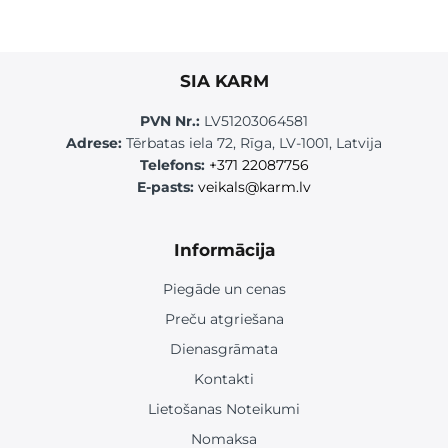
SIA KARM
PVN Nr.:
LV51203064581
Adrese:
Tērbatas iela 72, Rīga, LV-1001, Latvija
Telefons:
+371 22087756
E-pasts:
veikals@karm.lv
Informācija
Piegāde un cenas
Preču atgriešana
Dienasgrāmata
Kontakti
Lietošanas Noteikumi
Nomaksa