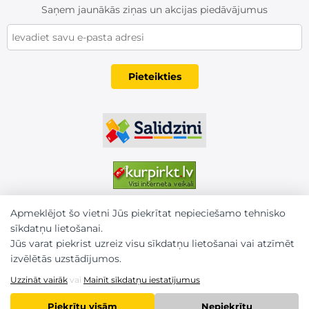
Saņem jaunākās ziņas un akcijas piedāvājumus
Pieteikties
Apmeklējot šo vietni Jūs piekrītat nepieciešamo tehnisko
sīkdatņu lietošanai.
Jūs varat piekrist uzreiz visu sīkdatņu lietošanai vai atzīmēt
izvēlētās uzstādījumos.
Uzzināt vairāk
vai
Mainīt sīkdatņu iestatījumus
2026 © Karm.lv. Visas tiesības aizsargātas
Piekrītu visām
Nepiekrītu