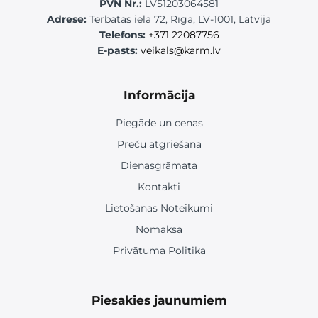
PVN Nr.:
LV51203064581
Adrese:
Tērbatas iela 72, Rīga, LV-1001, Latvija
Telefons:
+371 22087756
E-pasts:
veikals@karm.lv
Informācija
Piegāde un cenas
Preču atgriešana
Dienasgrāmata
Kontakti
Lietošanas Noteikumi
Nomaksa
Privātuma Politika
Piesakies jaunumiem