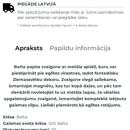
PIEGĀDE LATVIJĀ
Pēc pasūtījuma veikšanas mēs ar Jums sazināsimies
par saņemšanas vai piegādes laiku.
* Vidējais pasūtījuma izpildes ilgums 1-5 darba dienas.
Apraksts
Papildu informācija
Balta papīra zvaigzne ar metāla spirāli, kuru var
piestiprināt pie eglītes virsotnes, radot fantastisku
Ziemassvētku dekoru. Zvaigzne viegli saliekama,
izmantojot magnētu, kas tur kopā daļas, un pēc tam
vienkārši novietojiet to uz metāla tapas. Ja vēlaties
apgaismojumu zvaigznē, izmantojiet komplektā iekļauto
gaismas cilpu. Lieliski piemērots kā eglītes rotājums.
Krāsa
: Balta
Gaismas avota krāsa
: Silti balta
Platums/garums (cm)
: 20