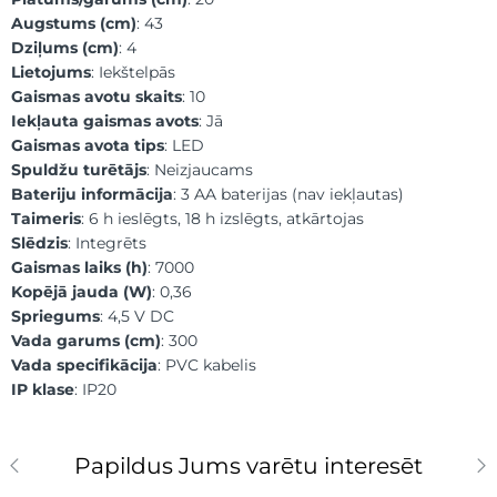
Augstums (cm)
: 43
Dziļums (cm)
: 4
Lietojums
: Iekštelpās
Gaismas avotu skaits
: 10
Iekļauta gaismas avots
: Jā
Gaismas avota tips
: LED
Spuldžu turētājs
: Neizjaucams
Bateriju informācija
: 3 AA baterijas (nav iekļautas)
Taimeris
: 6 h ieslēgts, 18 h izslēgts, atkārtojas
Slēdzis
: Integrēts
Gaismas laiks (h)
: 7000
Kopējā jauda (W)
: 0,36
Spriegums
: 4,5 V DC
Vada garums (cm)
: 300
Vada specifikācija
: PVC kabelis
IP klase
: IP20
Papildus Jums varētu interesēt