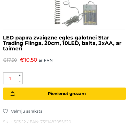
LED papīra zvaigzne egles galotnei Star
Trading Flinga, 20cm, 10LED, balta, 3xAA, ar
taimeri
€
10.50
€
17.50
ar PVN
+
-
Pievienot grozam
Vēlmju saraksts
SKU: 503-12 / EAN: 7391482055620