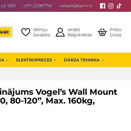
, LV-1001
+371 22087756
veikals@karm.lv
Vēlmju
Ienākt
Preču
klēt
Saraksts
Reģistrēties
Grozs
KA
ELEKTROPRECES
DĀRZA TEHNIKA
rinājums Vogel’s Wall Mount
, 80-120”, Max. 160kg,