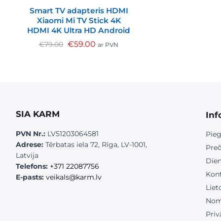
Smart TV adapteris HDMI
Xiaomi Mi TV Stick 4K
HDMI 4K Ultra HD Android
€
59.00
€
79.00
ar PVN
SIA KARM
Inf
PVN Nr.:
LV51203064581
Pieg
Adrese:
Tērbatas iela 72, Rīga, LV-1001,
Preč
Latvija
Die
Telefons:
+371 22087756
Kont
E-pasts:
veikals@karm.lv
Liet
Nom
Priv