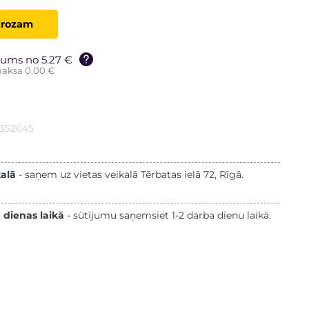
grozam
ums no 5.27 €
aksa 0.00 €
5352645
kalā
- saņem uz vietas veikalā Tērbatas ielā 72, Rīgā.
 dienas laikā
- sūtījumu saņemsiet 1-2 darba dienu laikā.