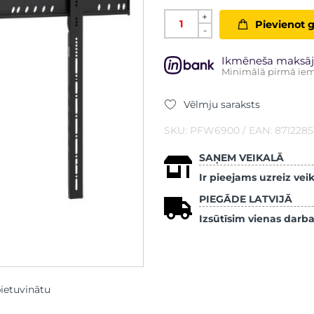
+
Pievienot 
-
Ikmēneša maksāj
Minimālā pirmā iem
Vēlmju saraksts
SKU: PFW6900 / EAN: 871228
SAŅEM VEIKALĀ
Ir pieejams uzreiz vei
PIEGĀDE LATVIJĀ
Izsūtīsim vienas darba
pietuvinātu