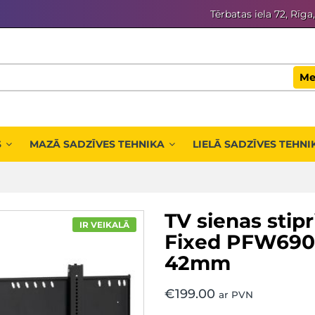
Tērbatas iela 72, Rīga
Me
S
MAZĀ SADZĪVES TEHNIKA
LIELĀ SADZĪVES TEHNI
TV sienas stip
IR VEIKALĀ
Fixed PFW6900
42mm
€
199.00
ar PVN