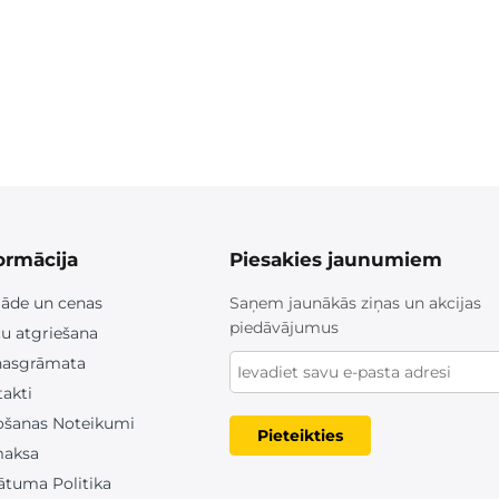
ormācija
Piesakies jaunumiem
āde un cenas
Saņem jaunākās ziņas un akcijas
piedāvājumus
u atgriešana
nasgrāmata
akti
ošanas Noteikumi
Pieteikties
aksa
ātuma Politika