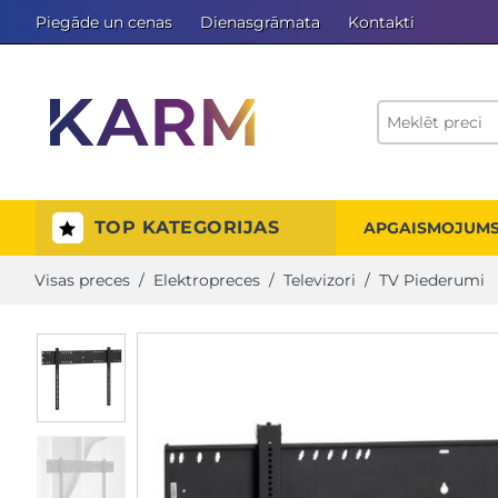
Piegāde un cenas
Dienasgrāmata
Kontakti
TOP KATEGORIJAS
APGAISMOJUM
Visas preces
/
Elektropreces
/
Televizori
/
TV Piederumi