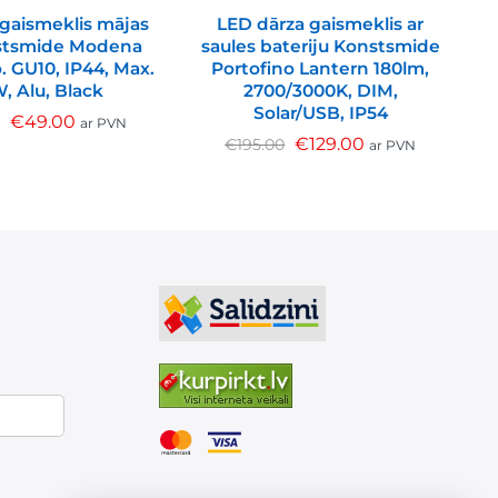
gaismeklis mājas
LED dārza gaismeklis ar
nstsmide Modena
saules bateriju Konstsmide
 GU10, IP44, Max.
Portofino Lantern 180lm,
, Alu, Black
2700/3000K, DIM,
Solar/USB, IP54
€
49.00
0
ar PVN
€
129.00
€
195.00
ar PVN