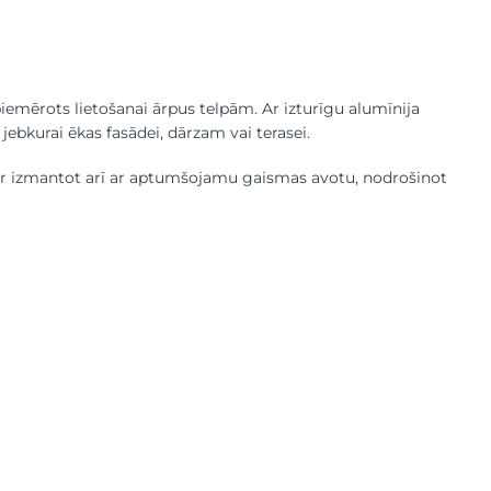
iemērots lietošanai ārpus telpām. Ar izturīgu alumīnija
ebkurai ēkas fasādei, dārzam vai terasei.
var izmantot arī ar aptumšojamu gaismas avotu, nodrošinot