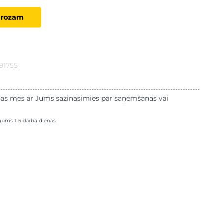
grozam
91755
as mēs ar Jums sazināsimies par saņemšanas vai
lgums 1-5 darba dienas.