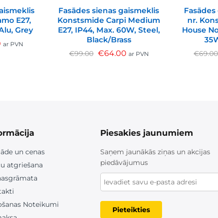
aismeklis
Fasādes sienas gaismeklis
Fasādes 
amo E27,
Konstsmide Carpi Medium
nr. Ko
Alu, Grey
E27, IP44, Max. 60W, Steel,
House No.
Black/Brass
35W
0
ar PVN
€
64.00
€
99.00
€
69.0
ar PVN
ormācija
Piesakies jaunumiem
āde un cenas
Saņem jaunākās ziņas un akcijas
piedāvājumus
u atgriešana
nasgrāmata
akti
ošanas Noteikumi
Pieteikties
aksa