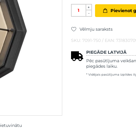
+
Pievienot 
-
Vēlmju saraksts
SKU: 7091-750 / EAN: 73183070
PIEGĀDE LATVIJĀ
Pēc pasūtījuma veikšan
piegādes laiku.
* Vidējais pasūtījuma izpildes i
pietuvinātu