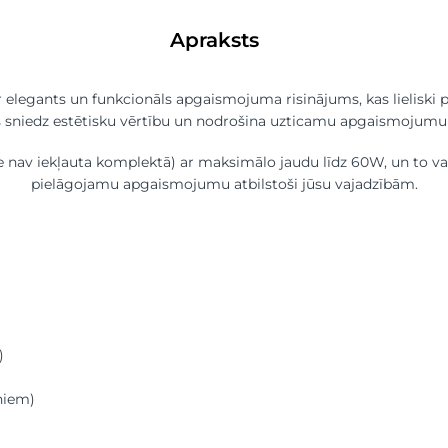
Apraksts
r elegants un funkcionāls apgaismojuma risinājums, kas lieliski p
as sniedz estētisku vērtību un nodrošina uzticamu apgaismojumu j
ze nav iekļauta komplektā) ar maksimālo jaudu līdz 60W, un to 
pielāgojamu apgaismojumu atbilstoši jūsu vajadzībām.
)
niem)