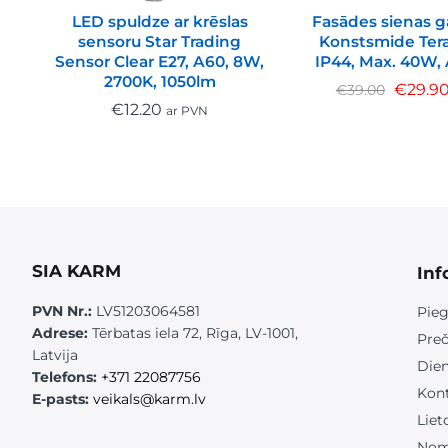
LED spuldze ar krēslas
Fasādes sienas g
sensoru Star Trading
Konstsmide Ter
Sensor Clear E27, A60, 8W,
IP44, Max. 40W, 
2700K, 1050lm
€
29.9
€
39.00
€
12.20
ar PVN
SIA KARM
Inf
PVN Nr.:
LV51203064581
Pieg
Adrese:
Tērbatas iela 72, Rīga, LV-1001,
Preč
Latvija
Die
Telefons:
+371 22087756
Kont
E-pasts:
veikals@karm.lv
Liet
Nom