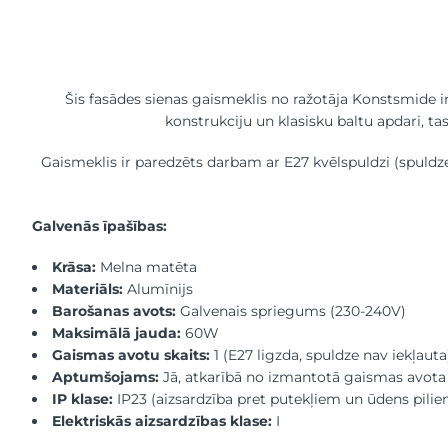
Šis fasādes sienas gaismeklis no ražotāja Konstsmide i
konstrukciju un klasisku baltu apdari, t
Gaismeklis ir paredzēts darbam ar E27 kvēlspuldzi (spuld
Galvenās īpašības:
Krāsa:
Melna matēta
Materiāls:
Alumīnijs
Barošanas avots:
Galvenais spriegums (230-240V)
Maksimālā jauda:
60W
Gaismas avotu skaits:
1 (E27 ligzda, spuldze nav iekļauta
Aptumšojams:
Jā, atkarībā no izmantotā gaismas avota
IP klase:
IP23 (aizsardzība pret putekļiem un ūdens pilie
Elektriskās aizsardzības klase:
I