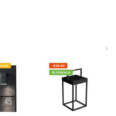
SAKĀM
-€66.00
IR VEIKALĀ