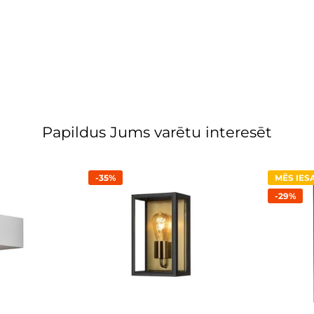
Papildus Jums varētu interesēt
-35%
MĒS IE
-29%