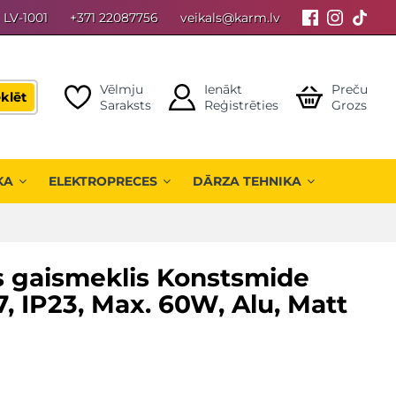
, LV-1001
+371 22087756
veikals@karm.lv
Vēlmju
Ienākt
Preču
klēt
Saraksts
Reģistrēties
Grozs
KA
ELEKTROPRECES
DĀRZA TEHNIKA
s gaismeklis Konstsmide
7, IP23, Max. 60W, Alu, Matt