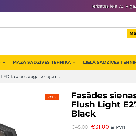
Tērbatas iela 72, Rīga
Me
S
MAZĀ SADZĪVES TEHNIKA
LIELĀ SADZĪVES TEHNI
/
LED fasādes apgaismojums
Fasādes siena
-31%
Flush Light E2
Black
€
31.00
€
45.00
ar PVN