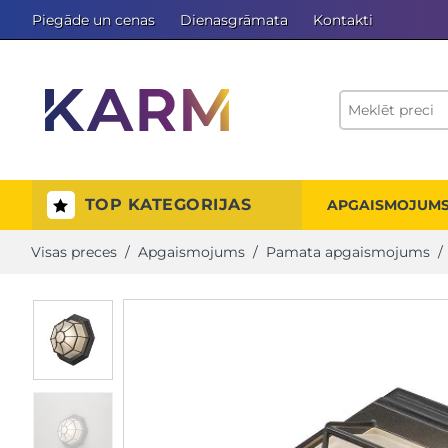
Piegāde un cenas
Dienasgrāmata
Kontakti
TOP KATEGORIJAS
APGAISMOJUM
Visas preces
/
Apgaismojums
/
Pamata apgaismojums