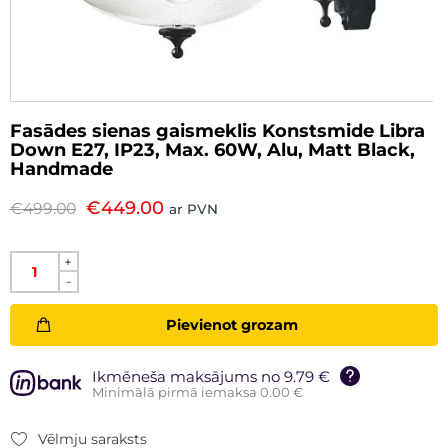
Fasādes sienas gaismeklis Konstsmide Libra
Down E27, IP23, Max. 60W, Alu, Matt Black,
Handmade
€
449.00
€
499.00
ar PVN
+
-
Pievienot grozam
Ikmēneša maksājums no 9.79 €
Minimālā pirmā iemaksa 0.00 €
Vēlmju saraksts