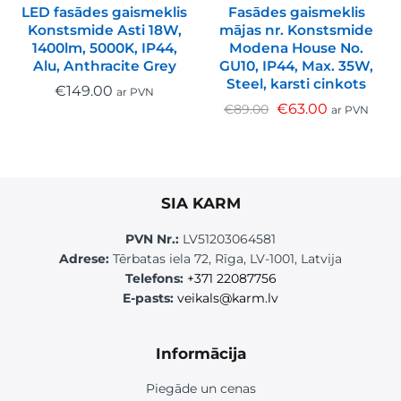
LED fasādes gaismeklis
Fasādes gaismeklis
Konstsmide Asti 18W,
mājas nr. Konstsmide
1400lm, 5000K, IP44,
Modena House No.
Alu, Anthracite Grey
GU10, IP44, Max. 35W,
Steel, karsti cinkots
€
149.00
ar PVN
€
63.00
€
89.00
ar PVN
SIA KARM
PVN Nr.:
LV51203064581
Adrese:
Tērbatas iela 72, Rīga, LV-1001, Latvija
Telefons:
+371 22087756
E-pasts:
veikals@karm.lv
Informācija
Piegāde un cenas