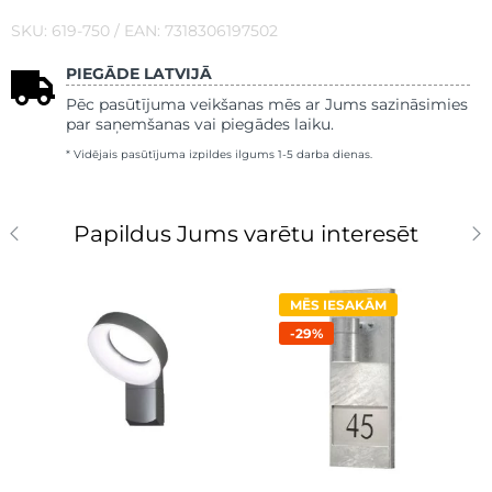
SKU: 619-750 / EAN: 7318306197502
PIEGĀDE LATVIJĀ
Pēc pasūtījuma veikšanas mēs ar Jums sazināsimies
par saņemšanas vai piegādes laiku.
* Vidējais pasūtījuma izpildes ilgums 1-5 darba dienas.
Papildus Jums varētu interesēt
MĒS IESAKĀM
-29%