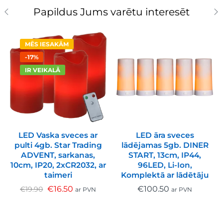
Papildus Jums varētu interesēt
MĒS IESAKĀM
-17%
IR VEIKALĀ
LED Vaska sveces ar
LED āra sveces
pulti 4gb. Star Trading
lādējamas 5gb. DINER
ADVENT, sarkanas,
START, 13cm, IP44,
10cm, IP20, 2xCR2032, ar
96LED, Li-Ion,
taimeri
Komplektā ar lādētāju
€
16.50
€
100.50
€
19.90
ar PVN
ar PVN