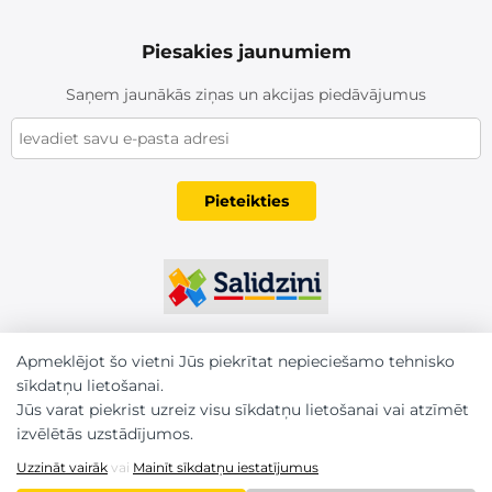
Piesakies jaunumiem
Saņem jaunākās ziņas un akcijas piedāvājumus
Pieteikties
Apmeklējot šo vietni Jūs piekrītat nepieciešamo tehnisko
sīkdatņu lietošanai.
Jūs varat piekrist uzreiz visu sīkdatņu lietošanai vai atzīmēt
izvēlētās uzstādījumos.
Uzzināt vairāk
vai
Mainīt sīkdatņu iestatījumus