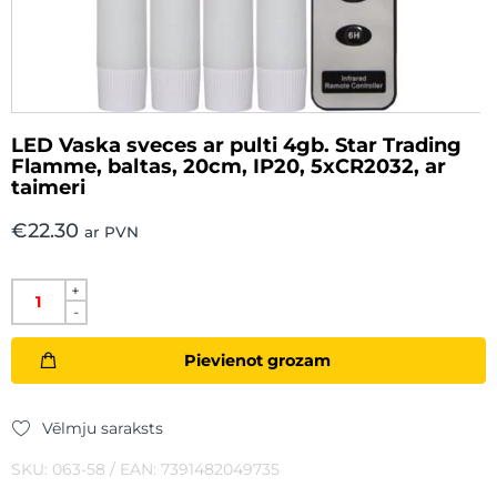
LED Vaska sveces ar pulti 4gb. Star Trading
Flamme, baltas, 20cm, IP20, 5xCR2032, ar
taimeri
€
22.30
ar PVN
+
-
Pievienot grozam
Vēlmju saraksts
SKU: 063-58 / EAN: 7391482049735