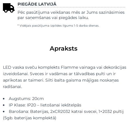
PIEGĀDE LATVIJĀ
Pēc pasūtījuma veikšanas mēs ar Jums sazināsimies
par saņemšanas vai piegādes laiku.
* Vidējais pasūtījuma izpildes ilgums 1-5 darba dienas.
Apraksts
LED vaska sveču komplekts Flamme vainaga vai dekorācijas
izveidošanai. Sveces ir vadāmas ar tālvadības pulti un ir
aprīkotas ar taimeri. Silti balta gaisma mājīgas noskaņas
radīšanai.
Augstums: 20cm
IP Klase: IP20 – lietošanai iekštelpās
Barošana: Baterijas, 2xCR2032 katrai svecei, 1×2032 pultij
(5gb. baterijas komplektā)