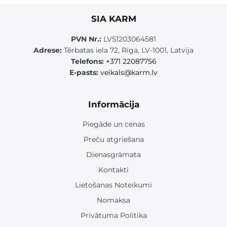
SIA KARM
PVN Nr.:
LV51203064581
Adrese:
Tērbatas iela 72, Rīga, LV-1001, Latvija
Telefons:
+371 22087756
E-pasts:
veikals@karm.lv
Informācija
Piegāde un cenas
Preču atgriešana
Dienasgrāmata
Kontakti
Lietošanas Noteikumi
Nomaksa
Privātuma Politika