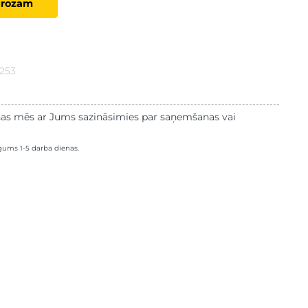
grozam
2253
as mēs ar Jums sazināsimies par saņemšanas vai
lgums 1-5 darba dienas.