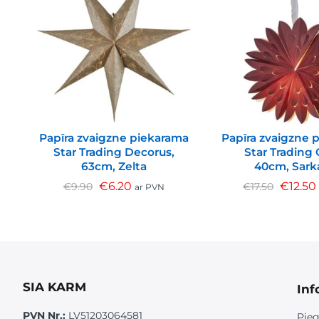
Papīra zvaigzne piekarama
Papīra zvaigzne 
Star Trading Decorus,
Star Trading 
63cm, Zelta
40cm, Sark
€
6.20
€
12.50
€
9.90
€
17.50
ar PVN
SIA KARM
Inf
PVN Nr.:
LV51203064581
Pieg