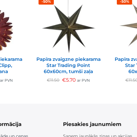
-50%
-50%
piekarama
Papīra zvaigzne piekarama
Papīra z
Clipp,
Star Trading Point
Star
ana
60x60cm, tumši zaļa
60x
€
5.70
€
11.50
€
11.5
ar PVN
ar PVN
ormācija
Piesakies jaunumiem
āde un cenas
Saņem jaunākās ziņas un akcijas