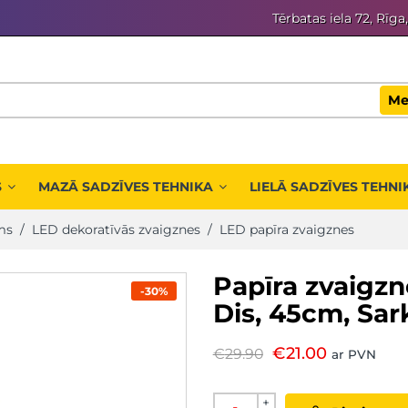
Tērbatas iela 72, Rīga
Me
S
MAZĀ SADZĪVES TEHNIKA
LIELĀ SADZĪVES TEHNI
ms
/
LED dekoratīvās zvaigznes
/
LED papīra zvaigznes
Papīra zvaigzn
-30%
Dis, 45cm, Sa
€
21.00
€
29.90
ar PVN
+