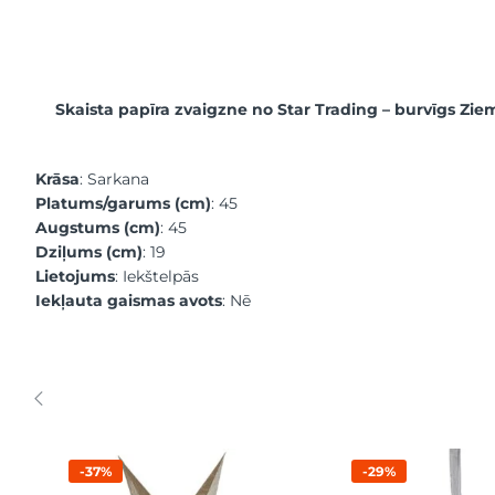
Skaista papīra zvaigzne no Star Trading – burvīgs Zie
Krāsa
: Sarkana
Platums/garums (cm)
: 45
Augstums (cm)
: 45
Dziļums (cm)
: 19
Lietojums
: Iekštelpās
Iekļauta gaismas avots
: Nē
-37%
-29%