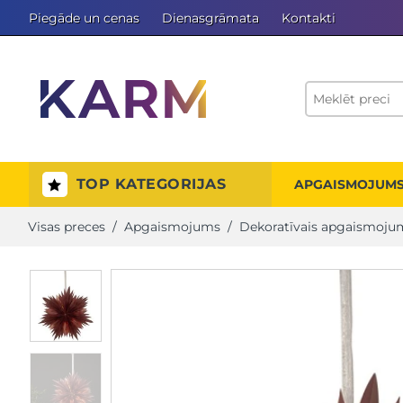
Piegāde un cenas
Dienasgrāmata
Kontakti
TOP KATEGORIJAS
APGAISMOJUM
Visas preces
/
Apgaismojums
/
Dekoratīvais apgaismoju