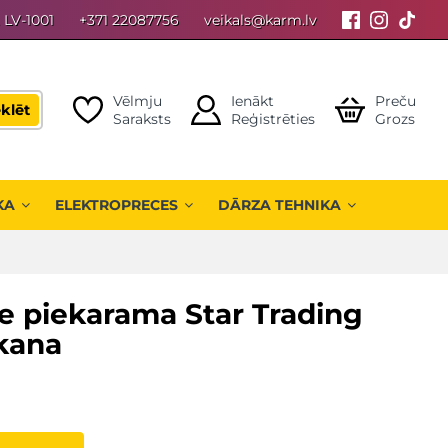
, LV-1001
+371 22087756
veikals@karm.lv
Vēlmju
Ienākt
Preču
klēt
Saraksts
Reģistrēties
Grozs
KA
ELEKTROPRECES
DĀRZA TEHNIKA
e piekarama Star Trading
rkana