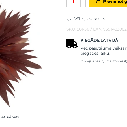
Pievienot 
-
Vēlmju saraksts
SKU: 501-56 / EAN: 739148206
PIEGĀDE LATVIJĀ
Pēc pasūtījuma veikšan
piegādes laiku.
* Vidējais pasūtījuma izpildes i
pietuvinātu