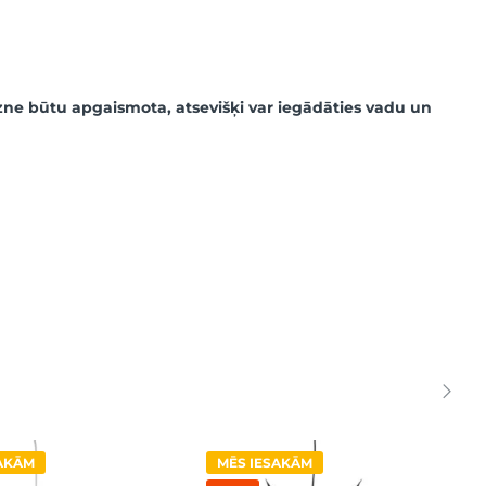
gzne būtu apgaismota, atsevišķi var iegādāties vadu un
SAKĀM
MĒS IESAKĀM