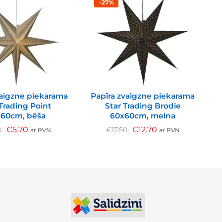
-27%
vaigzne piekarama
Papīra zvaigzne piekarama
 Trading Point
Star Trading Brodie
T
60cm, bēša
60x60cm, melna
€
5.70
€
12.70
0
€
17.50
ar PVN
ar PVN