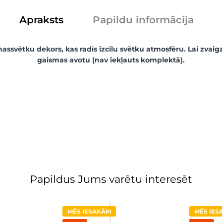
Apraksts
Papildu informācija
massvētku dekors, kas radīs izcilu svētku atmosfēru. Lai zvai
gaismas avotu (nav iekļauts komplektā).
Papildus Jums varētu interesēt
MĒS IESAKĀM
MĒS IE