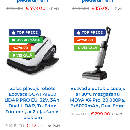
piederumiem
piederumiem
€
499.00
€
157.00
€
769.00
€
299.00
ar PVN
ar PVN
TOP PRECE
TOP PRECE
€0 PIEGĀDE
-€250.00
-€379.00
IR VEIKALĀ
IR VEIKALĀ
Zāles pļāvējs robots
Bezvadu putekļu sūcējs
Ecovacs GOAT A1600
ar 80°C mazgāšanu
LiDAR PRO EU, 32V, 3Ah,
MOVA X4 Pro, 20,000Pa,
Dual-LiDAR, TruEdge
6x5000mAh, Dual Edge
Trimmer, ar 2 pļaušanas
€
299.00
€
549.00
ar PVN
blokiem
€
1120.00
€
1499.00
ar PVN