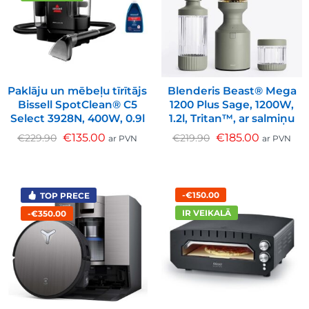
Paklāju un mēbeļu tīrītājs
Blenderis Beast® Mega
Bissell SpotClean® C5
1200 Plus Sage, 1200W,
Select 3928N, 400W, 0.9l
1.2l, Tritan™, ar salmiņu
€
135.00
€
185.00
€
229.90
€
219.90
ar PVN
ar PVN
-€150.00
TOP PRECE
IR VEIKALĀ
-€350.00