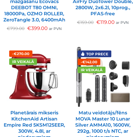
mazgāšanu Ecovacs
AirFry DuoTower Double,
DEEBOT T80 OMNI,
2800W, 2x6.2l, 10prog.,
18000Pa, OZMO ROLLER,
PFAS‐free
ZeroTangle 3.0, 6400mAh
€
119.00
€
159.00
ar PVN
€
399.00
€
799.00
ar PVN
-€270.00
TOP PRECE
IR VEIKALĀ
-€142.00
IR VEIKALĀ
Planetārais mikseris
Matu veidotājs/fēns
KitchenAid Artisan
MOVA Master 10 Lunar
Empire Red 5KSM125EER,
Silver AMMA10, 1600W,
300W, 4.8l, ar
292g, 1000 t/s NTC, ar