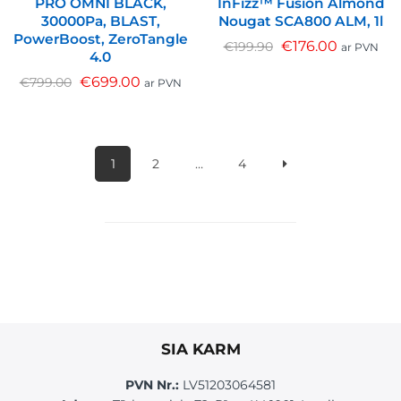
PRO OMNI BLACK,
InFizz™ Fusion Almond
30000Pa, BLAST,
Nougat SCA800 ALM, 1l
PowerBoost, ZeroTangle
€
176.00
€
199.90
ar PVN
4.0
€
699.00
€
799.00
ar PVN
1
2
…
4
SIA KARM
PVN Nr.:
LV51203064581