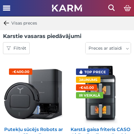
Visas preces
Karstie vasaras piedāvājumi
Filtrēt
-€400.00
TOP PRECE
JAUNUMS
-€40.00
IR VEIKALĀ
Putekļu sūcējs Robots ar
Karstā gaisa friteris CASO