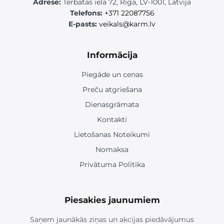
Adrese:
Tērbatas iela 72, Rīga, LV-1001, Latvija
Telefons:
+371 22087756
E-pasts:
veikals@karm.lv
Informācija
Piegāde un cenas
Preču atgriešana
Dienasgrāmata
Kontakti
Lietošanas Noteikumi
Nomaksa
Privātuma Politika
Piesakies jaunumiem
Saņem jaunākās ziņas un akcijas piedāvājumus