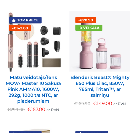
-€20.90
TOP PRECE
IR VEIKALĀ
-€142.00
Matu veidotājs/fēns
Blenderis Beast® Mighty
MOVA Master 10 Sakura
850 Plus Lilac, 850W,
Pink AMMA10, 1600W,
785ml, Tritan™, ar
292g, 1000 t/s NTC, ar
salmiņu
piederumiem
€
149.00
€
169.90
ar PVN
€
157.00
€
299.00
ar PVN