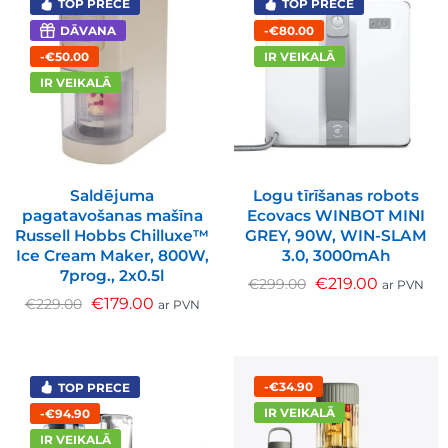
TOP PRECE
TOP PRECE
DĀVANA
-€80.00
-€50.00
IR VEIKALĀ
IR VEIKALĀ
Saldējuma
Logu tīrīšanas robots
pagatavošanas mašīna
Ecovacs WINBOT MINI
Russell Hobbs Chilluxe™
GREY, 90W, WIN-SLAM
Ice Cream Maker, 800W,
3.0, 3000mAh
7prog., 2x0.5l
€
219.00
€
299.00
ar PVN
€
179.00
€
229.00
ar PVN
-€34.90
TOP PRECE
IR VEIKALĀ
-€94.90
IR VEIKALĀ