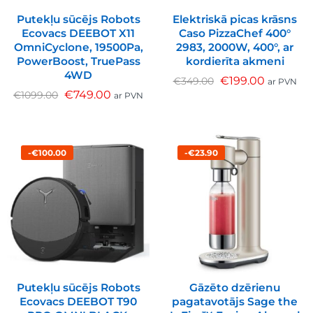
Putekļu sūcējs Robots
Elektriskā picas krāsns
Ecovacs DEEBOT X11
Caso PizzaChef 400°
OmniCyclone, 19500Pa,
2983, 2000W, 400°, ar
PowerBoost, TruePass
kordierīta akmeni
4WD
€
199.00
€
349.00
ar PVN
€
749.00
€
1099.00
ar PVN
-€100.00
-€23.90
Putekļu sūcējs Robots
Gāzēto dzērienu
Ecovacs DEEBOT T90
pagatavotājs Sage the